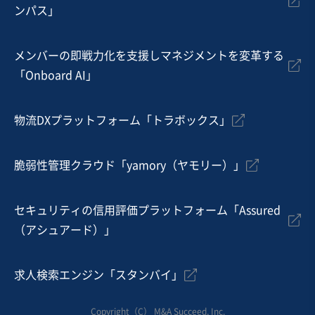
ンパス」
自動車・附属品製造・卸売
金型設計・製造
プラスチック射出成型
メンバーの即戦力化を支援しマネジメントを変革する
お気に入り
「Onboard AI」
製造・整備・修理業（輸送用機械器具）
【20年の黒字維持／営業利益約50百万円】トラック塗
物流DXプラットフォーム「トラボックス」
装・板金事業の譲渡
営業黒字
純資産プラス
+5
脆弱性管理クラウド「yamory（ヤモリー）」
売却希望金額
3億円〜4億円
セキュリティの信用評価プラットフォーム「Assured
地域
関東地方
（アシュアード）」
売上高
1億円～2億5,000万円
従業員数
11名〜20名
求人検索エンジン「スタンバイ」
自動車整備・修理
塗装工事
表面処理（メッキ、研磨、塗装等）
Copyright（C） M&A Succeed, Inc.