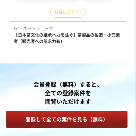
お気に入り
EC・ネットショップ
【日本茶文化の継承へ力を注ぐ】茶製品の製造・小売業
者（観光客への訴求力有）
独自性の高い商材
売却希望金額
550万円〜1,100万円
地域
中部地方
会員登録（無料）すると、
売上高
1億円～2億5,000万円
全ての登録案件を
従業員数
21名〜50名
閲覧いただけます
食品・飲料EC
清涼飲料・茶類製造
飲食料品小売
登録して全ての案件を見る（無料）
お気に入り