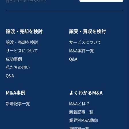
旧ビズリーチ・サクシード
営業黒字
実質無借金
+1
売却希望金額
1,500万円
譲渡・売却を検討
譲受・買収を検討
地域
関東地方
譲渡・売却を検討
サービスについて
売上高
1,000万円〜5,000万円
サービスについて
M&A案件一覧
従業員数
〜5名
成功事例
Q&A
ペットホテル・サロン
ペットショップ
私たちの想い
Q&A
お気に入り
M&A事例
よくわかるM&A
廃棄物処理、リサイクル業
新着記事一覧
M&Aとは？
【売上20億円超】全国に数十店舗を展開する金券ショッ
プ
新着記事一覧
業界別M&A動向
専門家一覧