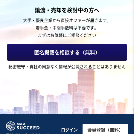
製造・卸売業（金属・プラスチック）
譲渡・売却を検討中の方へ
【純資産1億以上】金型を利用したプレス製造
大手・優良企業から直接オファーが届きます。
着手金・中間手数料は不要です。
営業黒字
まずはお気軽にご相談ください
売却希望金額
2億3,000万円
匿名掲載を相談する（無料）
地域
関東地方
秘密厳守・貴社の同意なく情報が公開されることはありません
売上高
5,000万円～1億円
従業員数
〜5名
プレス加工
自動車・附属品製造・卸売
金型設計・製造
お気に入り
娯楽、レジャー業
ペット関連事業 株式譲渡/後継者不在/有利子負債なし
ログイン
会員登録（無料）