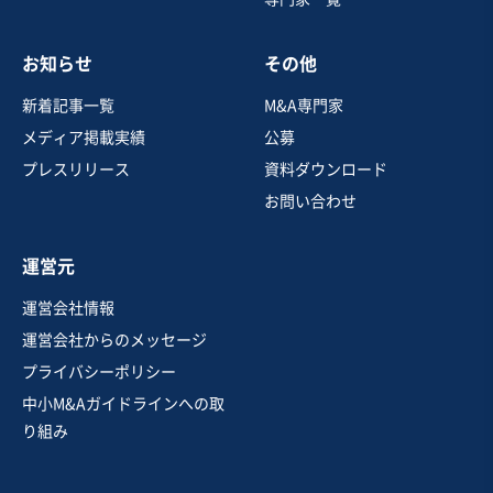
売却希望金額
1,000万円
お知らせ
その他
地域
関東地方
売上高
10億円～25億円
新着記事一覧
M&A専門家
従業員数
101名〜300名
メディア掲載実績
公募
リサイクルショップ・金券ショップ
プレスリリース
資料ダウンロード
その他店舗小売
お問い合わせ
お気に入り
運営元
製造・整備・修理業（輸送用機械器具）
運営会社情報
自動車関連試験機メーカー・メンテナンス 後継者不在
運営会社からのメッセージ
プライバシーポリシー
営業黒字
独自性の高い商材
中小M&Aガイドラインへの取
売却希望金額
り組み
600万円〜600万円