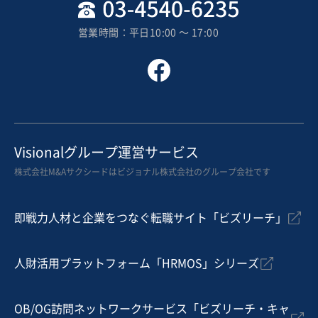
地域
関東地方
売上高
1,000万円〜5,000万円
営業時間：平日10:00 〜 17:00
従業員数
〜5名
自動車・附属品製造・卸売
産業用機械製造
機械等修理・メンテナンス
お気に入り
製造・整備・修理業（輸送用機械器具）
Visionalグループ運営サービス
【高収益/集客・技術力】アルミ製金型製造,プラスチッ
株式会社M&Aサクシードはビジョナル株式会社のグループ会社です
ク成型品製造（自動車向け等）
営業黒字
即戦力人材と企業をつなぐ転職サイト「ビズリーチ」
売却希望金額
1億2,000万円〜1億5,000万円
人財活用プラットフォーム「HRMOS」シリーズ
地域
近畿地方
売上高
1億円～2億5,000万円
従業員数
6名〜10名
OB/OG訪問ネットワークサービス「ビズリーチ・キャ