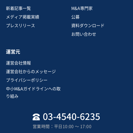
新着記事一覧
M&A専門家
メディア掲載実績
公募
プレスリリース
資料ダウンロード
お問い合わせ
運営元
運営会社情報
運営会社からのメッセージ
プライバシーポリシー
中小M&Aガイドラインへの取
り組み
営業時間：平日10:00 〜 17:00