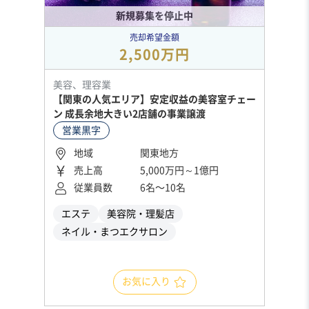
新規募集を停止中
売却希望金額
2,500万円
美容、理容業
【関東の人気エリア】安定収益の美容室チェー
ン 成長余地大きい2店舗の事業譲渡
営業黒字
地域
関東地方
売上高
5,000万円～1億円
従業員数
6名〜10名
エステ
美容院・理髪店
ネイル・まつエクサロン
お気に入り