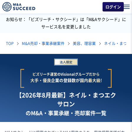
ログイン
お知らせ：「ビズリーチ・サクシード」は「M&Aサクシード」に
サービス名を変更しました
TOP
M&A売却・事業承継案件
美容、理容業
ネイル・まつエ
ビズリーチ運営のVisionalグループだから
大手・優良企業の登録数が国内最大級!
【2026年8月最新】ネイル・まつエク
サロン
のM&A・事業承継・売却案件一覧