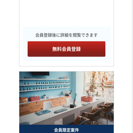
会員登録後に詳細を閲覧できます
無料会員登録
会員限定案件