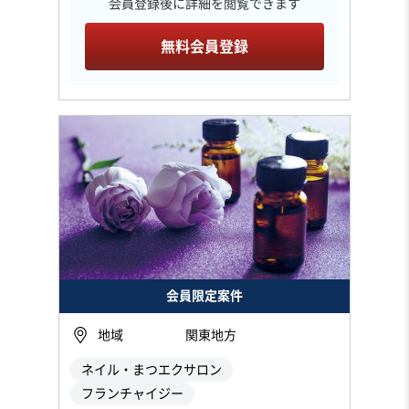
会員登録後に詳細を閲覧できます
無料会員登録
会員限定案件
地域
関東地方
ネイル・まつエクサロン
フランチャイジー