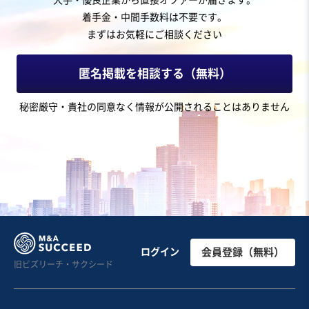
着手金・中間手数料は不要です。
まずはお気軽にご相談ください
匿名掲載を相談する（無料）
秘密厳守・貴社の同意なく情報が公開されることはありません
ログイン
会員登録（無料）
旧ビズリーチ・サクシード