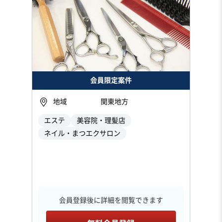
会員限定案件
地域
関東地方
エステ
美容院・理髪店
ネイル・まつエクサロン
会員登録後に詳細を閲覧できます