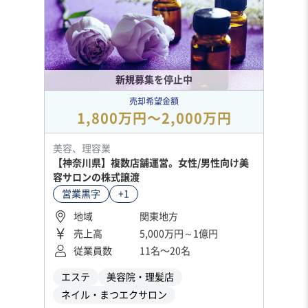
新規募集を停止中
売却希望金額
1,800万円〜2,000万円
美容、理容業
【神奈川県】複数店舗運営。女性/男性向け美
容サロンの株式譲渡
営業黒字
+1
地域
関東地方
売上高
5,000万円～1億円
従業員数
11名〜20名
エステ
美容院・理髪店
ネイル・まつエクサロン