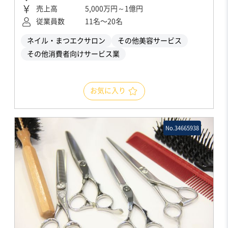
売上高
5,000万円～1億円
従業員数
11名〜20名
ネイル・まつエクサロン
その他美容サービス
その他消費者向けサービス業
お気に入り
No.34665938