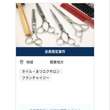
会員限定案件
地域
関東地方
ネイル・まつエクサロン
フランチャイジー