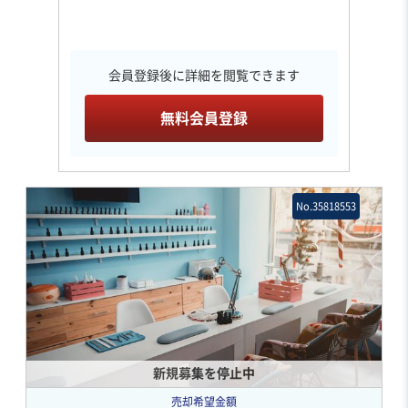
会員登録後に詳細を閲覧できます
無料会員登録
No.35818553
新規募集を停止中
売却希望金額