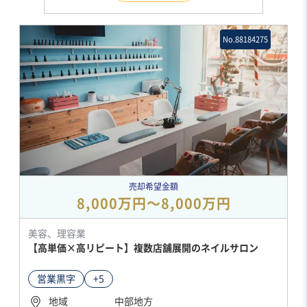
No.88184275
売却希望金額
8,000万円〜8,000万円
美容、理容業
【高単価×高リピート】複数店舗展開のネイルサロン
営業黒字
+5
地域
中部地方