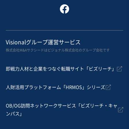
Visionalグループ運営サービス
株式会社M&Aサクシードはビジョナル株式会社のグループ会社です
即戦力人材と企業をつなぐ転職サイト「ビズリーチ」
人財活用プラットフォーム「HRMOS」シリーズ
OB/OG訪問ネットワークサービス「ビズリーチ・キャ
ンパス」