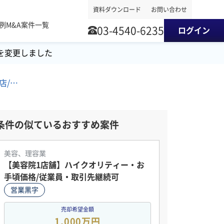
資料ダウンロード
お問い合わせ
事例
M&A案件一覧
03-4540-6235
ログイン
を変更しました
南関東地方/エステ/美容院・理髪店/ネイル・まつエクサロン M&A・事業譲渡案件
条件の似ているおすすめ案件
美容、理容業
【美容院1店舗】ハイクオリティー・お
手頃価格/従業員・取引先継続可
営業黒字
売却希望金額
1,000万円