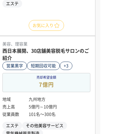
エステ
お気に入り
美容、理容業
西日本展開、30店舗美容脱毛サロンのご
紹介
営業黒字
短期回収可能
+3
売却希望金額
7億円
地域
九州地方
売上高
5億円～10億円
従業員数
101名〜300名
エステ
その他美容サービス
電気機械器具製造