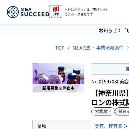
当社はビジョナル（東証上場）
のグループ会社です
お知らせ：「
TOP
M&A売却・事業承継案件
No.01997080
美容
新規募集を停止中
【神奈川県
ロンの株式
営業黒字
純資
業種
美容、理容業