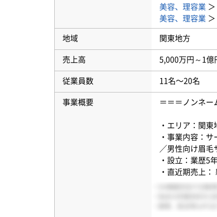
美容、理容業
美容、理容業
地域
関東地方
売上高
5,000万円～1億
従業員数
11名〜20名
事業概要
＝＝＝ノンネー
・エリア：関東
・事業内容：サ
／男性向け眉毛
・設立：業歴5
・直近期売上： 約