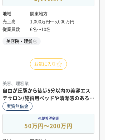
地域
関東地方
売上高
1,000万円〜5,000万円
従業員数
6名〜10名
美容院・理髪店
お気に入り
美容、理容業
自由が丘駅から徒歩5分以内の美容エス
テサロン/施術用ベッドや清潔感のある店
舗内装も引継ぎ可
実質無借金
売却希望金額
50万円〜200万円