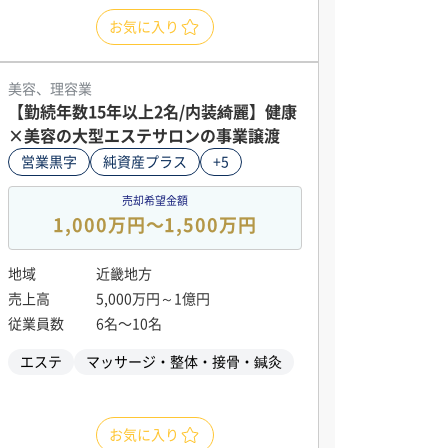
お気に入り
美容、理容業
【勤続年数15年以上2名/内装綺麗】健康
×美容の大型エステサロンの事業譲渡
営業黒字
純資産プラス
+5
売却希望金額
1,000万円〜1,500万円
地域
近畿地方
売上高
5,000万円～1億円
従業員数
6名〜10名
エステ
マッサージ・整体・接骨・鍼灸
お気に入り