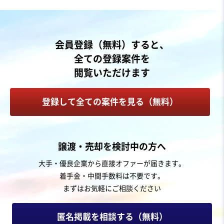
売却希望金額
2,000万円〜2,000万円
地域
近畿地方
会員登録（無料）すると、
売上高
1,000万円〜5,000万円
全ての登録案件を
従業員数
〜5名
閲覧いただけます
エステ
美容院・理髪店
その他美容サービス
登録して全ての案件を見る（無料）
お気に入り
美容、理容業
譲渡・売却を検討中の方へ
会員110名保有｜静岡市中心部｜黒字運営中の無人ホワ
大手・優良企業から直接オファーが届きます。
イトニングサロン事業
着手金・中間手数料は不要です。
営業黒字
実質無借金
+4
まずはお気軽にご相談ください
売却希望金額
1,900万円〜2,000万円
匿名掲載を相談する（無料）