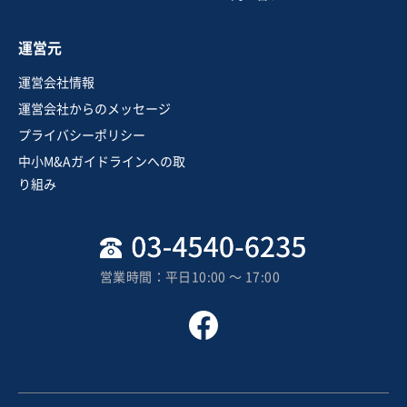
お気に入り
運営元
美容、理容業
運営会社情報
【マニュアル完備/黒字】脱毛・痩身エステ1店舗譲渡
運営会社からのメッセージ
プライバシーポリシー
営業黒字
純資産プラス
+2
中小M&Aガイドラインへの取
売却希望金額
り組み
3,000万円
地域
関東地方
売上高
1,000万円〜5,000万円
営業時間：平日10:00 〜 17:00
従業員数
〜5名
エステ
お気に入り