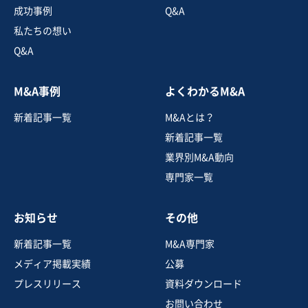
成功事例
Q&A
エステ
その他美容サービス
電気機械器具製造
私たちの想い
Q&A
お気に入り
M&A事例
よくわかるM&A
美容、理容業
新着記事一覧
M&Aとは？
【美容院1店舗】ハイクオリティー・お手頃価格/従業
員・取引先継続可
新着記事一覧
営業黒字
業界別M&A動向
専門家一覧
売却希望金額
1,000万円
お知らせ
その他
地域
関東地方
売上高
1,000万円〜5,000万円
新着記事一覧
M&A専門家
従業員数
6名〜10名
メディア掲載実績
公募
美容院・理髪店
プレスリリース
資料ダウンロード
お問い合わせ