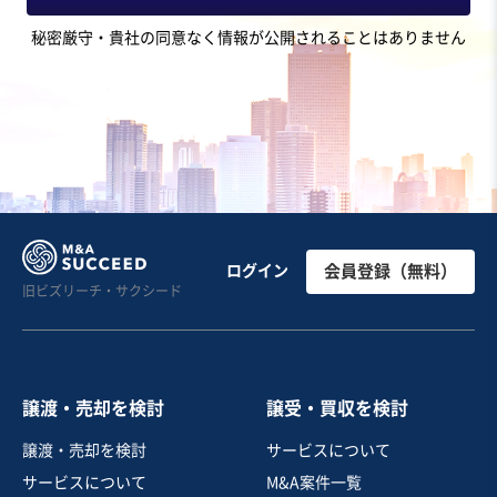
地域
中部地方
秘密厳守・貴社の同意なく情報が公開されることはありません
売上高
1,000万円〜5,000万円
従業員数
従業員なし
エステ
その他美容サービス
フランチャイジー
お気に入り
美容、理容業
西日本展開、30店舗美容脱毛サロンのご紹介
ログイン
会員登録（無料）
旧ビズリーチ・サクシード
営業黒字
短期回収可能
+3
売却希望金額
7億円
譲渡・売却を検討
譲受・買収を検討
地域
九州地方
譲渡・売却を検討
サービスについて
売上高
5億円～10億円
サービスについて
M&A案件一覧
従業員数
101名〜300名