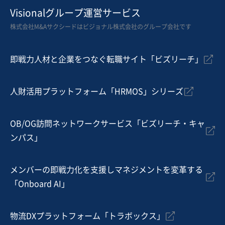
美容、理容業
Visionalグループ運営サービス
自由が丘駅から徒歩5分以内の美容エステサロン/施術用
株式会社M&Aサクシードはビジョナル株式会社のグループ会社です
ベッドや清潔感のある店舗内装も引継ぎ可
実質無借金
即戦力人材と企業をつなぐ転職サイト「ビズリーチ」
売却希望金額
50万円〜200万円
人財活用プラットフォーム「HRMOS」シリーズ
地域
関東地方
売上高
1,000万円以下
従業員数
従業員なし
OB/OG訪問ネットワークサービス「ビズリーチ・キャ
ンパス」
エステ
マッサージ・整体・接骨・鍼灸
ネイル・まつエクサロン
メンバーの即戦力化を支援しマネジメントを変革する
お気に入り
「Onboard AI」
美容、理容業
【高単価×高リピート】複数店舗展開のネイルサロン
物流DXプラットフォーム「トラボックス」