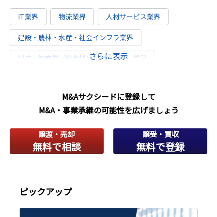
IT業界
物流業界
人材サービス業界
建設・農林・水産・社会インフラ業界
さらに表示
製造・卸売業（飲食料品・日用品等）業界
製造・卸売業(機械・金属・輸送用機器等）業界
M&Aサクシードに登録して
教育・保育
法人向けサービス
M&A・事業承継の可能性を広げましょう
個人向けサービス
医療・介護・薬局
譲渡・売却
譲受・買収
無料で相談
無料で登録
ピックアップ