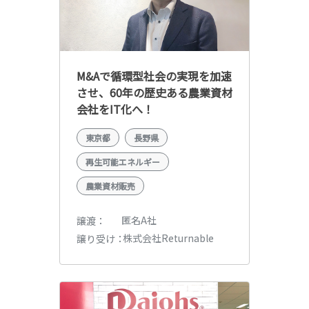
M&Aで循環型社会の実現を加速
させ、60年の歴史ある農業資材
会社をIT化へ！
東京都
長野県
再生可能エネルギー
農業資材販売
匿名A社
譲渡
株式会社Returnable
譲り受け