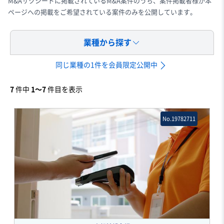
M&Aサクシードに掲載されているM&A案件のうち、案件掲載者様が本
ページへの掲載をご希望されている案件のみを公開しています。
業種から探す
同じ業種の1件を会員限定公開中
7
件中
1〜7
件目を表示
No.19782711