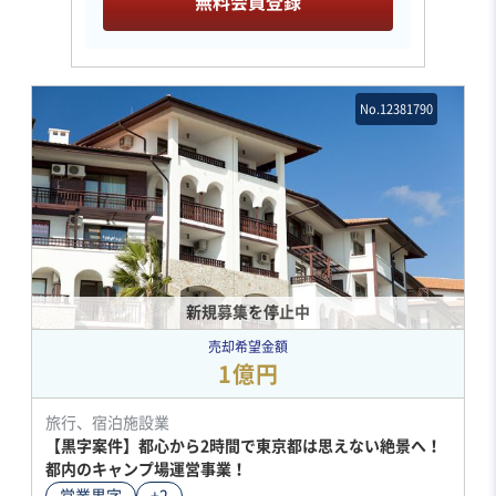
無料会員登録
No.12381790
新規募集を停止中
売却希望金額
1億円
旅行、宿泊施設業
【黒字案件】都心から2時間で東京都は思えない絶景へ！
都内のキャンプ場運営事業！
営業黒字
+2