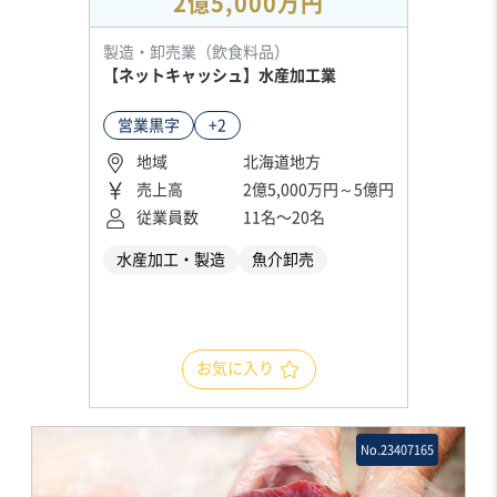
2億5,000万円
製造・卸売業（飲食料品）
【ネットキャッシュ】水産加工業
営業黒字
+2
地域
北海道地方
売上高
2億5,000万円～5億円
従業員数
11名〜20名
水産加工・製造
魚介卸売
お気に入り
No.23407165