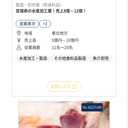
製造・卸売業（飲食料品）
宮城県の水産加工業！売上8億～12億！
営業黒字
+2
地域
東北地方
売上高
5億円～10億円
従業員数
11名〜20名
水産加工・製造
その他食料品製造
魚介卸売
お気に入り
No.42227149