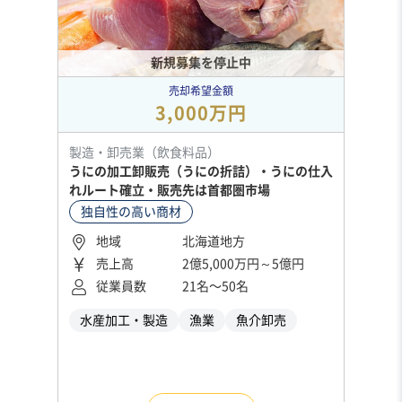
新規募集を停止中
売却希望金額
3,000万円
製造・卸売業（飲食料品）
うにの加工卸販売（うにの折詰）・うにの仕入
れルート確立・販売先は首都圏市場
独自性の高い商材
地域
北海道地方
売上高
2億5,000万円～5億円
従業員数
21名〜50名
水産加工・製造
漁業
魚介卸売