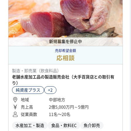
新規募集を停止中
売却希望金額
応相談
製造・卸売業（飲食料品）
老舗水産加工品の製造販売会社（大手百貨店との取引有
り）
純資産プラス
+2
地域
中部地方
売上高
2億5,000万円～5億円
従業員数
11名〜20名
水産加工・製造
食品・飲料EC
魚介卸売