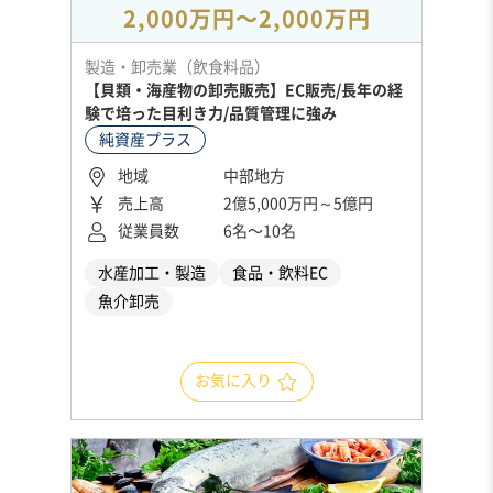
2,000万円〜2,000万円
製造・卸売業（飲食料品）
【貝類・海産物の卸売販売】EC販売/長年の経
験で培った目利き力/品質管理に強み
純資産プラス
地域
中部地方
売上高
2億5,000万円～5億円
従業員数
6名〜10名
水産加工・製造
食品・飲料EC
魚介卸売
お気に入り