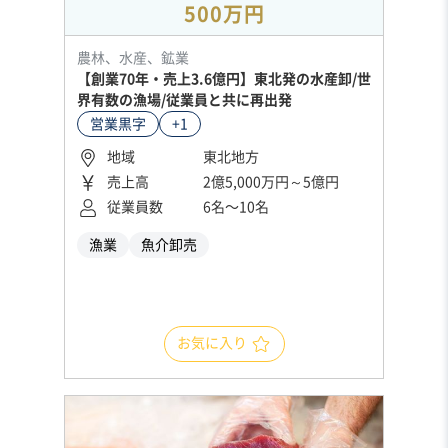
500万円
農林、水産、鉱業
【創業70年・売上3.6億円】東北発の水産卸/世
界有数の漁場/従業員と共に再出発
営業黒字
+1
地域
東北地方
売上高
2億5,000万円～5億円
従業員数
6名〜10名
漁業
魚介卸売
お気に入り