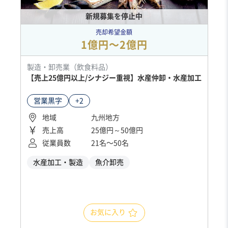
新規募集を停止中
売却希望金額
1億円〜2億円
製造・卸売業（飲食料品）
【売上25億円以上/シナジー重視】水産仲卸・水産加工
営業黒字
+2
地域
九州地方
売上高
25億円～50億円
従業員数
21名〜50名
水産加工・製造
魚介卸売
お気に入り