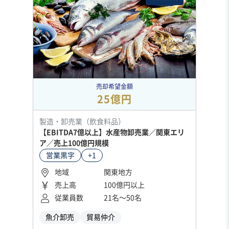
売却希望金額
25億円
製造・卸売業（飲食料品）
【EBITDA7億以上】水産物卸売業／関東エリ
ア／売上100億円規模
営業黒字
+1
地域
関東地方
売上高
100億円以上
従業員数
21名〜50名
魚介卸売
貿易仲介