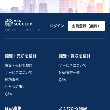
お気に入り
製造・卸売業（飲食料品）
【食肉販売及び焼肉屋】地域密着型/近隣に競合店が少な
ログイン
会員登録（無料）
旧ビズリーチ・サクシード
く安定した顧客の集客
純資産プラス
自走可能
売却希望金額
6,000万円〜6,000万円
譲渡・売却を検討
譲受・買収を検討
地域
四国地方
譲渡・売却を検討
サービスについて
売上高
2億5,000万円～5億円
サービスについて
M&A案件一覧
従業員数
21名〜50名
成功事例
Q&A
食肉卸売
焼肉・ステーキ
飲食料品小売
私たちの想い
Q&A
お気に入り
M&A事例
よくわかるM&A