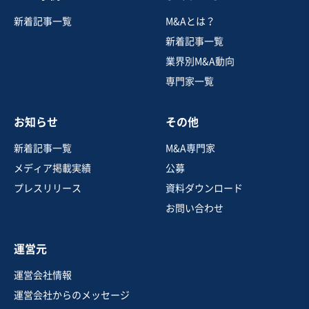
製造・卸売業（飲食料品）
新着記事一覧
M&Aとは？
【千葉県北西部主要エリア】年商1億以上の黒字焼肉店/
従業員、仕入れ先引き継ぎ可能
新着記事一覧
業界別M&A動向
専門家一覧
売却希望金額
2,500万円〜2,500万円
お知らせ
その他
地域
関東地方
売上高
1億円～2億5,000万円
新着記事一覧
M&A専門家
従業員数
非公開
メディア掲載実績
公募
食肉卸売
テイクアウト・デリバリー
プレスリリース
資料ダウンロード
焼肉・ステーキ
お問い合わせ
お気に入り
運営元
製造・卸売業（飲食料品）
運営会社情報
【自社工場/老舗企業】大豆製品製造業
運営会社からのメッセージ