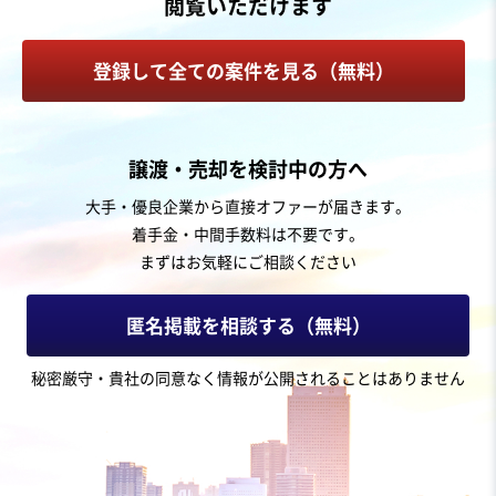
閲覧いただけます
カフェ・喫茶店
菓子・パン製造販売
その他飲食店（自社ブランド）
登録して全ての案件を見る（無料）
お気に入り
農林、水産、鉱業
譲渡・売却を検討中の方へ
【創業70年・売上3.6億円】東北発の水産卸/世界有数の
大手・優良企業から直接オファーが届きます。
漁場/従業員と共に再出発
着手金・中間手数料は不要です。
営業黒字
業績上昇中
まずはお気軽にご相談ください
売却希望金額
500万円
匿名掲載を相談する（無料）
地域
東北地方
秘密厳守・貴社の同意なく情報が公開されることはありません
売上高
2億5,000万円～5億円
従業員数
6名〜10名
漁業
魚介卸売