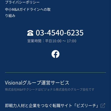
プライバシーポリシー
純資産プラス
短期回収可能
+1
中小M&Aガイドラインへの取
売却希望金額
り組み
1,000万円〜2,000万円
地域
北海道地方
売上高
2億5,000万円～5億円
営業時間：平日10:00 〜 17:00
従業員数
21名〜50名
農産加工・製造
その他食料品製造
お気に入り
製造・卸売業（飲食料品）
Visionalグループ運営サービス
【神奈川県】地域密着型ベーカリー（パン製造・販売）
株式会社M&Aサクシードはビジョナル株式会社のグループ会社です
の事業譲渡
即戦力人材と企業をつなぐ転職サイト「ビズリーチ」
売却希望金額