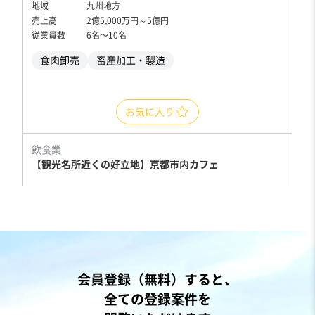
地域
九州地方
売上高
2億5,000万円～5億円
従業員数
6名〜10名
食肉卸売
畜産加工・製造
お気に入り
飲食業
【観光名所近くの好立地】京都市内カフェ
売却希望金額
1,000万円〜2,000万円
地域
近畿地方
会員登録（無料）すると、
売上高
1,000万円以下
全ての登録案件を
従業員数
非公開