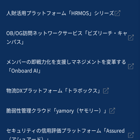
600万円〜800万円
人財活用プラットフォーム「HRMOS」シリーズ
地域
関東地方
売上高
1,000万円以下
従業員数
非公開
OB/OG訪問ネットワークサービス「ビズリーチ・キャ
ンパス」
菓子・パン製造販売
その他飲食店（自社ブランド）
飲食料品小売
メンバーの即戦力化を支援しマネジメントを変革する
お気に入り
「Onboard AI」
飲食業
受賞歴あるパティシエが在籍する洋菓子店の事業譲渡
物流DXプラットフォーム「トラボックス」
脆弱性管理クラウド「yamory（ヤモリー）」
売却希望金額
200万円〜300万円
セキュリティの信用評価プラットフォーム「Assured
地域
中部地方
（アシュアード）」