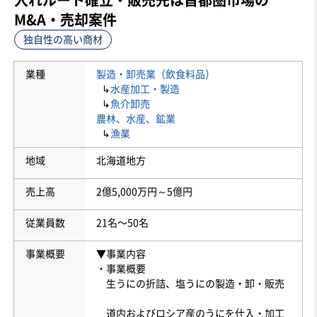
M&A・売却案件
独自性の高い商材
業種
製造・卸売業（飲食料品）
↳
水産加工・製造
↳
魚介卸売
農林、水産、鉱業
↳
漁業
地域
北海道地方
売上高
2億5,000万円～5億円
従業員数
21名〜50名
事業概要
▼事業内容
・事業概要
生うにの折詰、塩うにの製造・卸・販売
道内およびロシア産のうにを仕入・加工