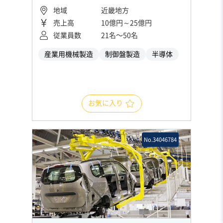
地域
近畿地方
売上高
10億円～25億円
従業員数
21名〜50名
産業用機械製造
制御盤製造
半導体
お気に入り
No.34046784