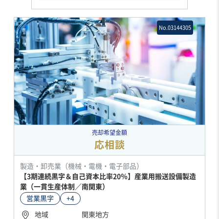
No.03144305
売却希望金額
応相談
製造・卸売業（機械・電機・電子部品）
【3期連続黒字＆自己資本比率20％】産業用搬送設備製造
業（一貫生産体制／南関東）
営業黒字
+4
地域
関東地方