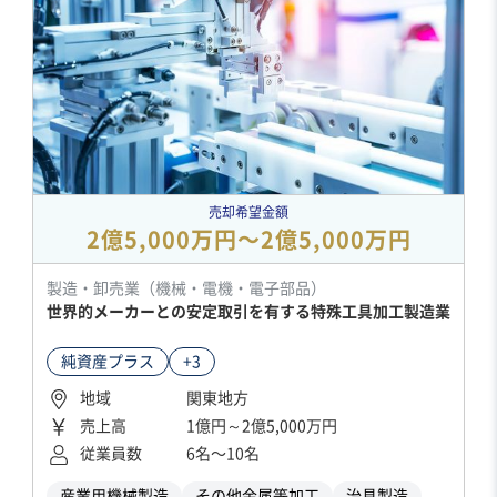
売却希望金額
2億5,000万円〜2億5,000万円
製造・卸売業（機械・電機・電子部品）
世界的メーカーとの安定取引を有する特殊工具加工製造業
純資産プラス
+3
地域
関東地方
売上高
1億円～2億5,000万円
従業員数
6名〜10名
産業用機械製造
その他金属等加工
治具製造