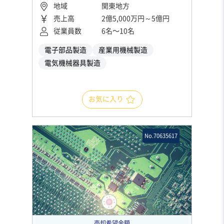
地域
関東地方
売上高
2億5,000万円～5億円
従業員数
6名〜10名
電子部品製造
産業用機械製造
電気機械器具製造
お気に入り
No.70635617
売却希望金額