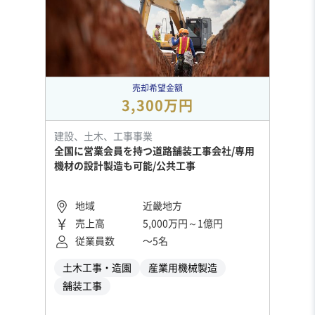
売却希望金額
3,300万円
建設、土木、工事事業
全国に営業会員を持つ道路舗装工事会社/専用
機材の設計製造も可能/公共工事
地域
近畿地方
売上高
5,000万円～1億円
従業員数
〜5名
土木工事・造園
産業用機械製造
舗装工事