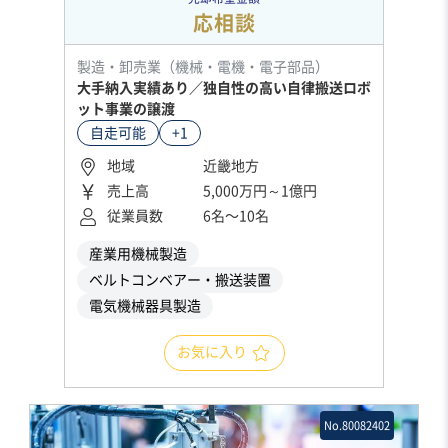
応相談
製造・卸売業（機械・電機・電子部品）
大手納入実績あり／独自性の高い自律搬送ロボ
ット事業の譲渡
自走可能
+1
地域
近畿地方
売上高
5,000万円～1億円
従業員数
6名〜10名
産業用機械製造
ベルトコンベアー・搬送装置
電気機械器具製造
お気に入り
No.80082402