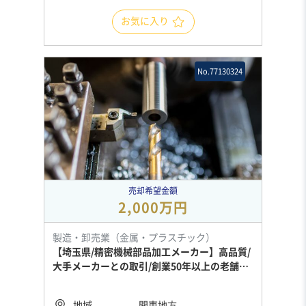
お気に入り
No.77130324
売却希望金額
2,000万円
製造・卸売業（金属・プラスチック）
【埼玉県/精密機械部品加工メーカー】高品質/
大手メーカーとの取引/創業50年以上の老舗企
業
地域
関東地方