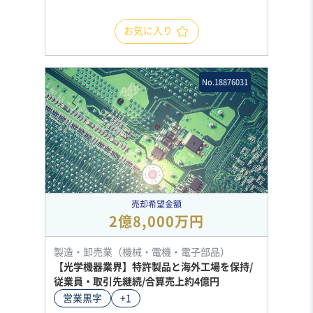
お気に入り
No.18876031
売却希望金額
2億8,000万円
製造・卸売業（機械・電機・電子部品）
【光学機器業界】特許製品と海外工場を保持/
従業員・取引先継続/合算売上約4億円
営業黒字
+1