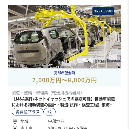
No.21129988
売却希望金額
7,000万円〜8,000万円
製造・整備・修理業（輸送用機械器具）
【M&A案件/ネットキャッシュでの譲渡可能】自動車製造
における補助装置の設計・製造(試作・検査工程)_東海地
方
純資産プラス
+2
地域
中部地方
売上高
2億5,000万円～5億円