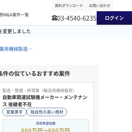
資料ダウンロード
お問い合わせ
事例
M&A案件一覧
03-4540-6235
ログイン
を変更しました
東北地方/技術者派遣/産業用機械製造/機械等修理・メンテナンス M&A・事業譲渡案件
条件の似ているおすすめ案件
製造・整備・修理業（輸送用機械器具）
自動車関連試験機メーカー・メンテナン
ス 後継者不在
営業黒字
独自性の高い商材
売却希望金額
600万円〜600万円