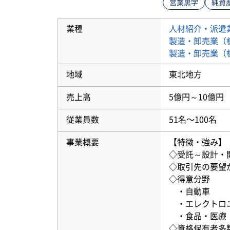
営業黒字
純資
業種
人材紹介・派遣
製造・卸売業（
製造・卸売業（
地域
東北地方
売上高
5億円～10億円
従業員数
51名〜100名
事業概要
【特徴・強み】
◇受託～設計・
◇取引先の要望
◇得意分野
・自動車
・エレクトロ
・食品・医療
◇資格保有者多