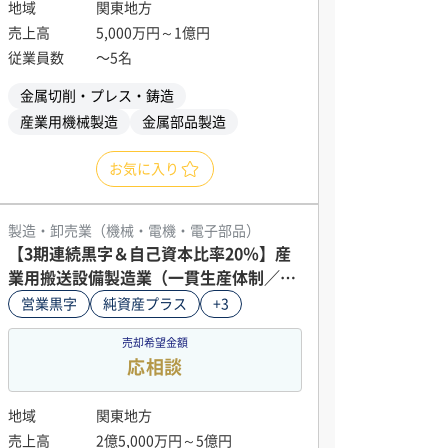
地域
関東地方
売上高
5,000万円～1億円
従業員数
〜5名
金属切削・プレス・鋳造
産業用機械製造
金属部品製造
お気に入り
製造・卸売業（機械・電機・電子部品）
【3期連続黒字＆自己資本比率20％】産
業用搬送設備製造業（一貫生産体制／南
関東）
営業黒字
純資産プラス
+3
売却希望金額
応相談
地域
関東地方
売上高
2億5,000万円～5億円