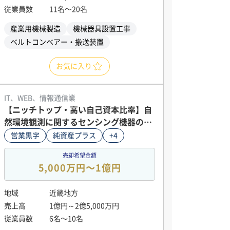
従業員数
11名〜20名
産業用機械製造
機械器具設置工事
ベルトコンベアー・搬送装置
お気に入り
IT、WEB、情報通信業
【ニッチトップ・高い自己資本比率】自
然環境観測に関するセンシング機器の設
計・開発
営業黒字
純資産プラス
+4
売却希望金額
5,000万円〜1億円
地域
近畿地方
売上高
1億円～2億5,000万円
従業員数
6名〜10名