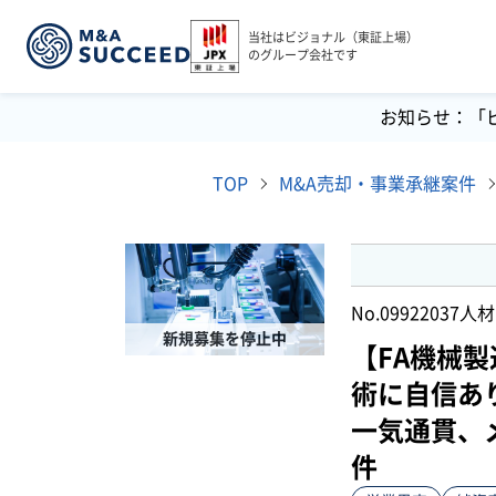
当社はビジョナル（東証上場）
のグループ会社です
お知らせ：「
TOP
M&A売却・事業承継案件
No.09922037
人材
新規募集を停止中
【FA機械
術に自信あ
一気通貫、
件