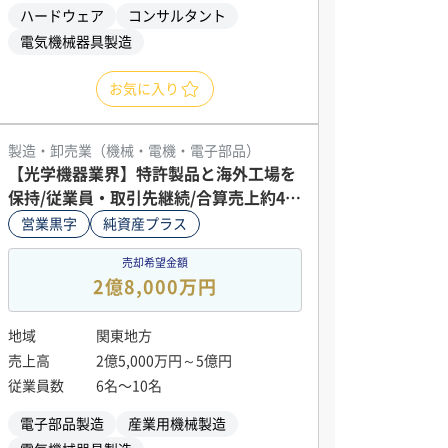
ハードウェア
コンサルタント
電気機械器具製造
お気に入り
製造・卸売業（機械・電機・電子部品）
【光学機器業界】特許製品と海外工場を
保持/従業員・取引先継続/合算売上約4億
円
営業黒字
純資産プラス
売却希望金額
2億8,000万円
地域
関東地方
売上高
2億5,000万円～5億円
従業員数
6名〜10名
電子部品製造
産業用機械製造