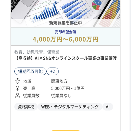
新規募集を停止中
売却希望金額
4,000万円〜6,000万円
教育、幼児教育、保育業
【高収益】AI×SNSオンラインスクール事業の事業譲渡
短期回収可能
+2
地域
関東地方
売上高
5,000万円～1億円
従業員数
従業員なし
資格学校
WEB・デジタルマーケティング
AI