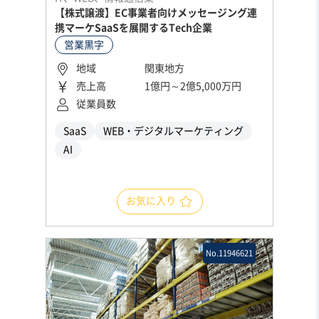
【株式譲渡】EC事業者向けメッセージング連
携マーケSaaSを展開するTech企業
営業黒字
地域
関東地方
売上高
1億円～2億5,000万円
従業員数
SaaS
WEB・デジタルマーケティング
AI
お気に入り
No.11946621