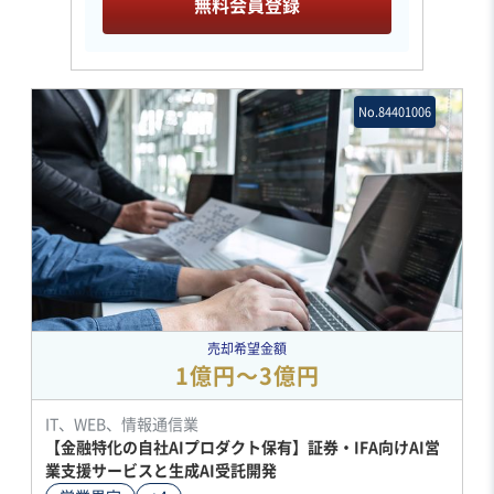
無料会員登録
No.84401006
売却希望金額
1億円〜3億円
IT、WEB、情報通信業
【金融特化の自社AIプロダクト保有】証券・IFA向けAI営
業支援サービスと生成AI受託開発