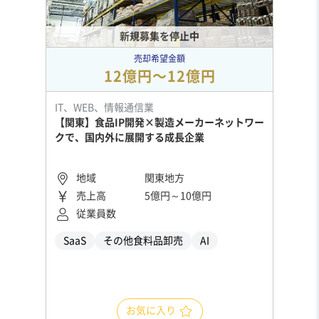
新規募集を停止中
売却希望金額
12億円〜12億円
IT、WEB、情報通信業
【関東】食品IP開発×製造メーカーネットワー
クで、国内外に展開する成長企業
地域
関東地方
売上高
5億円～10億円
従業員数
SaaS
その他食料品卸売
AI
お気に入り