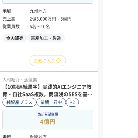
地域
九州地方
売上高
2億5,000万円～5億円
従業員数
6名〜10名
食肉卸売
畜産加工・製造
お気に入り
人材紹介・派遣業
【10期連続黒字】実践的AIエンジニア教
育・自社SaaS複数。商流浅のSESを基盤
とする関西IT企業
純資産プラス
業績上昇中
+2
売却希望金額
4億円
地域
近畿地方