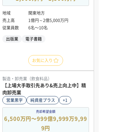
地域
関東地方
売上高
1億円～2億5,000万円
従業員数
6名〜10名
出版業
電子書籍
お気に入り
製造・卸売業（飲食料品）
【上場大手取引先あり&売上向上中】精
肉卸売業
営業黒字
純資産プラス
+1
売却希望金額
6,500万円〜999億9,999万9,99
9円