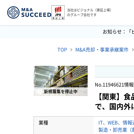
当社はビジョナル（東証上場）
のグループ会社です
お知らせ：「
TOP
M&A売却・事業承継案件
No.11946621
情報
新規募集を停止中
【関東】食
で、国内外
業種
IT、WEB、情
製造・卸売業（