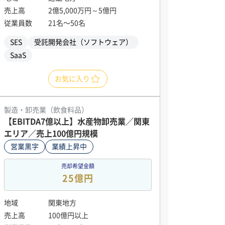
売上高
2億5,000万円～5億円
従業員数
21名〜50名
SES
受託開発会社（ソフトウェア）
SaaS
お気に入り
製造・卸売業（飲食料品）
【EBITDA7億以上】水産物卸売業／関東
エリア／売上100億円規模
営業黒字
業績上昇中
売却希望金額
25億円
地域
関東地方
売上高
100億円以上