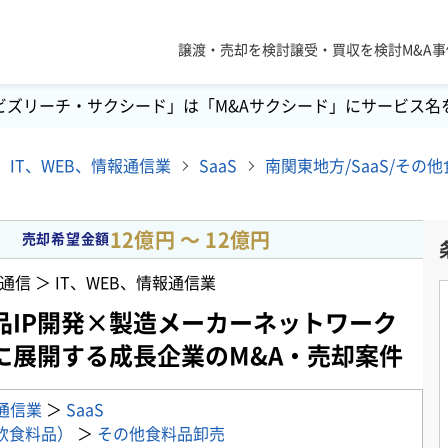
譲渡・売却を検討
譲受・買収を検討
M&A
ビズリーチ・サクシード」は「M&Aサクシード」にサービス名
IT、WEB、情報通信業
SaaS
12億円 〜 12億円
売却希望金額
通信 ＞ IT、WEB、情報通信業
品IP開発×製造メーカーネットワーク
に展開する成長企業のM&A・売却案件
報通信業
＞
SaaS
飲食料品）
＞
その他食料品卸売