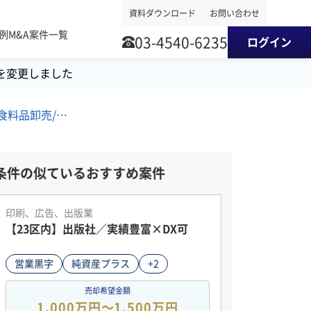
資料ダウンロード
お問い合わせ
事例
M&A案件一覧
03-4540-6235
ログイン
を変更しました
南関東地方/SaaS/その他食料品卸売/AI M&A・事業譲渡案件
条件の似ているおすすめ案件
印刷、広告、出版業
【23区内】出版社／実績豊富×DX可
営業黒字
純資産プラス
+2
売却希望金額
1,000万円〜1,500万円