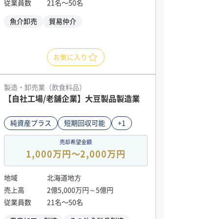
従業員数
21名〜50名
魚介卸売
貿易仲介
お気に入り
製造・卸売業（飲食料品）
【自社工場/老舗企業】大豆製品製造業
純資産プラス
短期回収可能
+1
売却希望金額
1,000万円〜2,000万円
地域
北海道地方
売上高
2億5,000万円～5億円
従業員数
21名〜50名