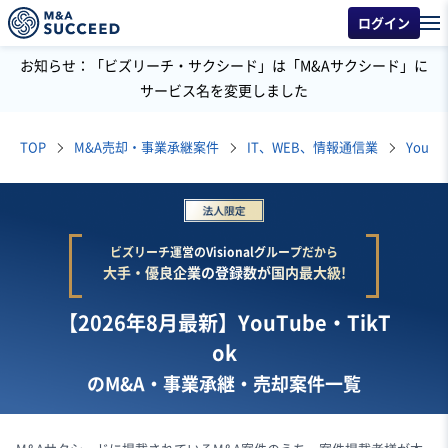
ログイン
お知らせ：「ビズリーチ・サクシード」は「M&Aサクシード」に
サービス名を変更しました
TOP
M&A売却・事業承継案件
IT、WEB、情報通信業
YouTu
ビズリーチ運営のVisionalグループだから
大手・優良企業の登録数が国内最大級!
【2026年8月最新】YouTube・TikT
ok
のM&A・事業承継・売却案件一覧