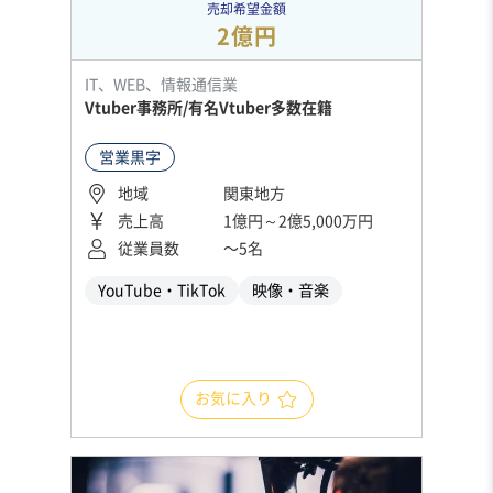
売却希望金額
2億円
IT、WEB、情報通信業
Vtuber事務所/有名Vtuber多数在籍
営業黒字
地域
関東地方
売上高
1億円～2億5,000万円
従業員数
〜5名
YouTube・TikTok
映像・音楽
お気に入り