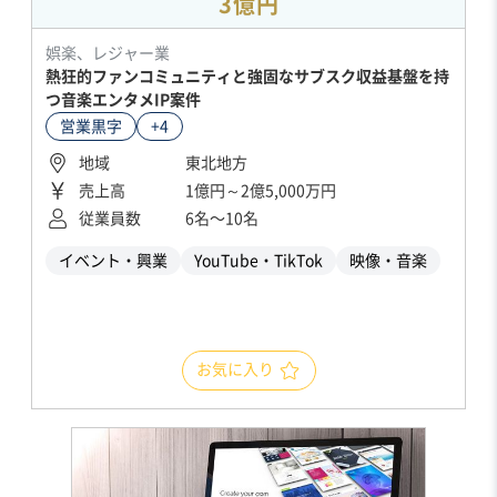
3億円
娯楽、レジャー業
熱狂的ファンコミュニティと強固なサブスク収益基盤を持
つ音楽エンタメIP案件
営業黒字
+4
地域
東北地方
売上高
1億円～2億5,000万円
従業員数
6名〜10名
イベント・興業
YouTube・TikTok
映像・音楽
お気に入り