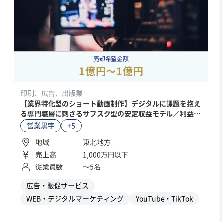
売却希望金額
1億円〜1億円
印刷、広告、出版業
【業界特化型のショート動画制作】デジタルに課題を抱え
る専門職層に刺さるサブスク型の安定収益モデル／利益率
70％以上
営業黒字
+5
地域
東北地方
売上高
1,000万円以下
従業員数
〜5名
広告・販促サービス
WEB・デジタルマーケティング
YouTube・TikTok