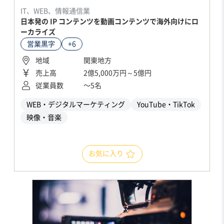
IT、WEB、情報通信業
日本発の IP コンテンツを動画コンテンツで海外向けにロ
ーカライズ
営業黒字
+6
地域
関東地方
売上高
2億5,000万円～5億円
従業員数
〜5名
WEB・デジタルマーケティング
YouTube・TikTok
映像・音楽
お気に入り