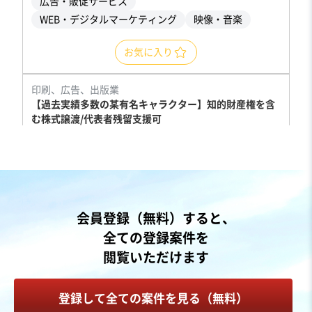
広告・販促サービス
WEB・デジタルマーケティング
映像・音楽
お気に入り
印刷、広告、出版業
【過去実績多数の某有名キャラクター】知的財産権を含
む株式譲渡/代表者残留支援可
独自性の高い商材
売却希望金額
応相談
地域
関東地方
会員登録（無料）すると、
売上高
1,000万円以下
全ての登録案件を
従業員数
従業員なし
閲覧いただけます
広告・販促サービス
コンサルタント
PR
登録して全ての案件を見る（無料）