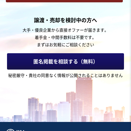
お気に入り
金融業、保険業
譲渡・売却を検討中の方へ
【事業譲渡】配信用スタジオレンタル事業（撮影、教室
大手・優良企業から直接オファーが届きます。
などにも利用可）
着手金・中間手数料は不要です。
まずはお気軽にご相談ください
売却希望金額
1億円
匿名掲載を相談する（無料）
地域
関東地方
秘密厳守・貴社の同意なく情報が公開されることはありません
売上高
1,000万円〜5,000万円
従業員数
従業員なし
物品賃貸・リース業
ゲーム
映像・音楽
お気に入り
印刷、広告、出版業