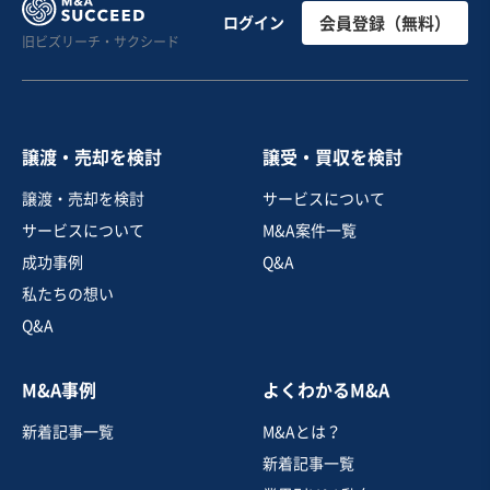
【純資産プラス/独自の技術力】映像・CG・グラフィッ
ログイン
会員登録（無料）
旧ビズリーチ・サクシード
ク制作
純資産プラス
実質無借金
+1
売却希望金額
7億円
譲渡・売却を検討
譲受・買収を検討
地域
関東地方
譲渡・売却を検討
サービスについて
売上高
5億円～10億円
サービスについて
M&A案件一覧
従業員数
21名〜50名
成功事例
Q&A
広告・販促サービス
映像・音楽
私たちの想い
Q&A
お気に入り
M&A事例
よくわかるM&A
IT、WEB、情報通信業
新着記事一覧
M&Aとは？
「安定ストック収益 × EBITDA1億超」クラウド・セキ
ュリティ運用事業
新着記事一覧
営業黒字
自走可能