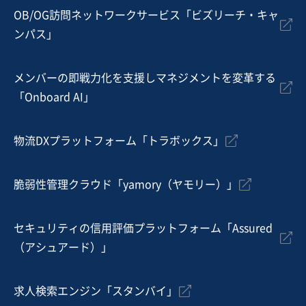
売上高
1,000万円〜5,000万円
OB/OG訪問ネットワークサービス「ビズリーチ・キャ
従業員数
〜5名
ンパス」
WEBサービス
ソフトウェア・システム開発会社（自社）
SaaS
メンバーの即戦力化を支援しマネジメントを変革する
「Onboard AI」
お気に入り
娯楽、レジャー業
物流DXプラットフォーム「トラボックス」
芸能プロダクション事業の譲渡
脆弱性管理クラウド「yamory（ヤモリー）」
売却希望金額
300万円〜1,000万円
セキュリティの信用評価プラットフォーム「Assured
（アシュアード）」
地域
関東地方
売上高
1,000万円〜5,000万円
従業員数
従業員なし
求人検索エンジン「スタンバイ」