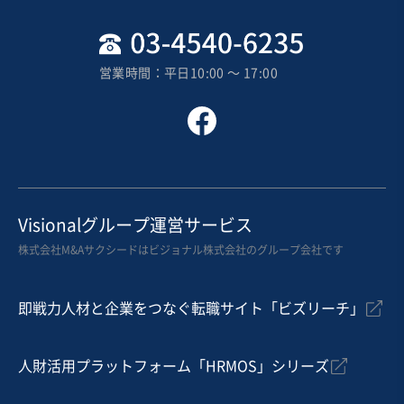
地域
関東地方
売上高
1億円～2億5,000万円
営業時間：平日10:00 〜 17:00
従業員数
非公開
WEBサイト・WEBメディア運営
アフィリエイトサイト
WEB・デジタルマーケティング
お気に入り
Visionalグループ運営サービス
IT、WEB、情報通信業
株式会社M&Aサクシードはビジョナル株式会社のグループ会社です
【株式譲渡】特許出願済モデルで黒字化した高収益BtoB
SaaS（営業DX領域）
営業黒字
即戦力人材と企業をつなぐ転職サイト「ビズリーチ」
売却希望金額
1億3,000万円〜1億5,000万円
人財活用プラットフォーム「HRMOS」シリーズ
地域
関東地方