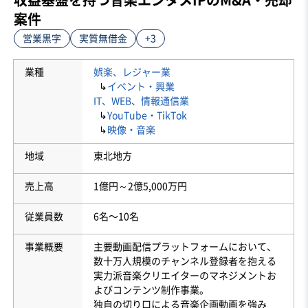
案件
営業黒字
実質無借金
+3
業種
娯楽、レジャー業
↳
イベント・興業
IT、WEB、情報通信業
↳
YouTube・TikTok
↳
映像・音楽
地域
東北地方
売上高
1億円～2億5,000万円
従業員数
6名〜10名
事業概要
主要動画配信プラットフォームにおいて、
数十万人規模のチャンネル登録者を抱える
実力派音楽クリエイターのマネジメントお
よびコンテンツ制作事業。
独自の切り口による音楽企画動画を強み