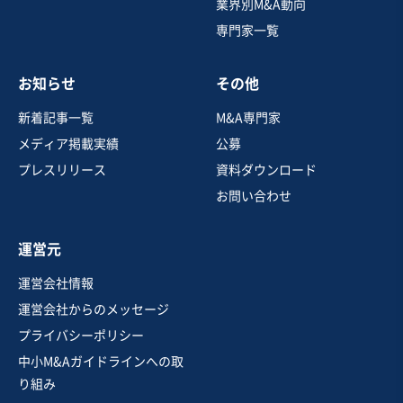
業界別M&A動向
専門家一覧
売却希望金額
7億円
お知らせ
その他
地域
近畿地方
売上高
2億5,000万円～5億円
新着記事一覧
M&A専門家
従業員数
21名〜50名
メディア掲載実績
公募
Sier
データセンター
プレスリリース
資料ダウンロード
通信業（キャリア・プロバイダ）
お問い合わせ
お気に入り
運営元
IT、WEB、情報通信業
運営会社情報
ある領域に特化した、アフィリエイトメディア運営事業
運営会社からのメッセージ
の株式譲渡案件
プライバシーポリシー
営業黒字
純資産プラス
+5
中小M&Aガイドラインへの取
売却希望金額
り組み
2億5,000万円〜2億5,000万円