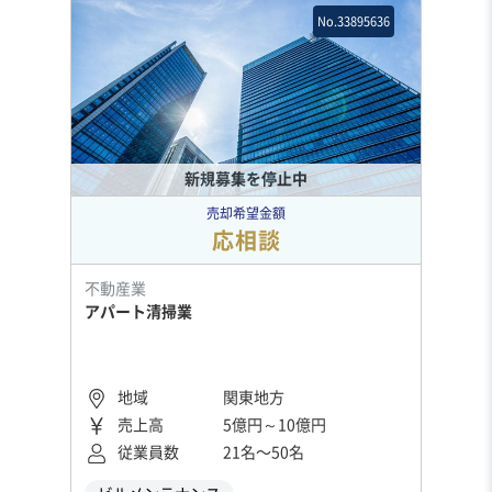
No.33895636
新規募集を停止中
売却希望金額
応相談
不動産業
アパート清掃業
地域
関東地方
売上高
5億円～10億円
従業員数
21名〜50名