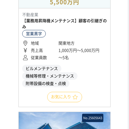
5,500万円
不動産業
【業務用昇降機メンテナンス】顧客の引継ぎの
み
営業黒字
地域
関東地方
売上高
1,000万円〜5,000万円
従業員数
〜5名
ビルメンテナンス
機械等修理・メンテナンス
附帯設備の検査・点検
お気に入り
No.25605643