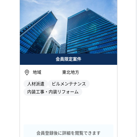
会員限定案件
地域
東北地方
人材派遣
ビルメンテナンス
内装工事・内装リフォーム
会員登録後に詳細を閲覧できます