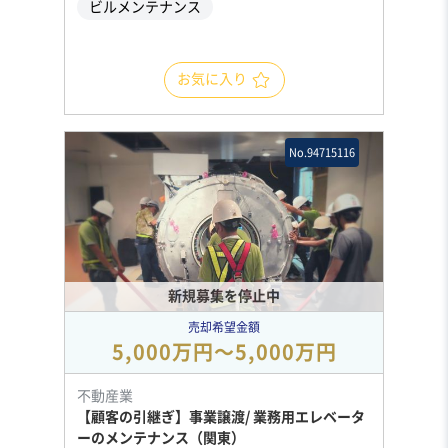
ビルメンテナンス
お気に入り
No.94715116
新規募集を停止中
売却希望金額
5,000万円〜5,000万円
不動産業
【顧客の引継ぎ】事業譲渡/ 業務用エレベータ
ーのメンテナンス（関東）