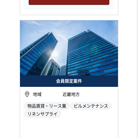
会員限定案件
地域
近畿地方
物品賃貸・リース業
ビルメンテナンス
リネンサプライ