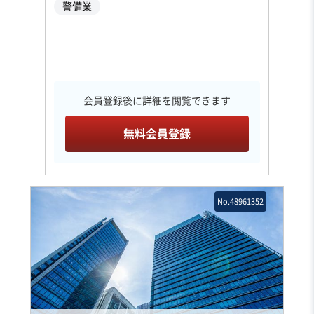
警備業
会員登録後に詳細を閲覧できます
無料会員登録
No.48961352