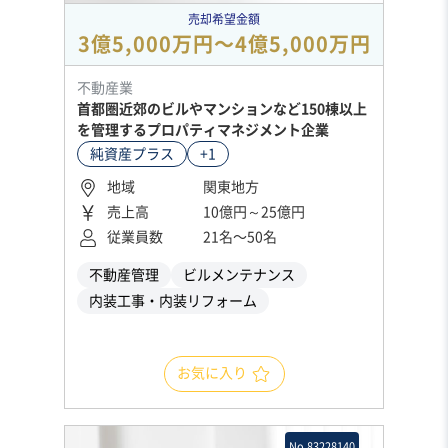
売却希望金額
3億5,000万円〜4億5,000万円
不動産業
首都圏近郊のビルやマンションなど150棟以上
を管理するプロパティマネジメント企業
純資産プラス
+1
地域
関東地方
売上高
10億円～25億円
従業員数
21名〜50名
不動産管理
ビルメンテナンス
内装工事・内装リフォーム
お気に入り
No.83228140