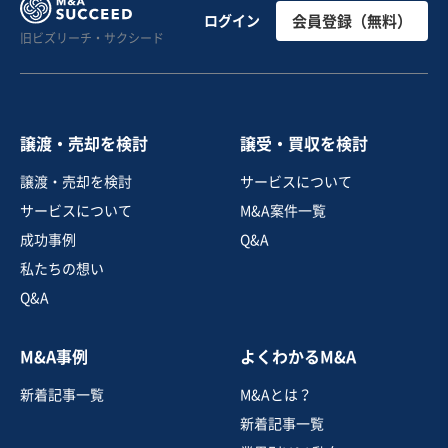
【特定建設業許可保有】岐阜県の優良資産を持つ老舗土
ログイン
会員登録（無料）
旧ビズリーチ・サクシード
木工事業者 ～地域インフラ（土木・舗装・水道）整備の
基盤と巨額の含み益を同時に承継～
純資産プラス
売却希望金額
8,000万円〜1億円
譲渡・売却を検討
譲受・買収を検討
地域
中部地方
譲渡・売却を検討
サービスについて
売上高
5,000万円～1億円
サービスについて
M&A案件一覧
従業員数
6名〜10名
成功事例
Q&A
土木工事・造園
管工事
舗装工事
私たちの想い
Q&A
お気に入り
M&A事例
よくわかるM&A
製造・整備・修理業（輸送用機械器具）
新着記事一覧
M&Aとは？
自動車整備機器の企画開発・納入工事
新着記事一覧