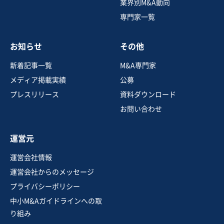
業界別M&A動向
専門家一覧
売却希望金額
1億円
お知らせ
その他
地域
関東地方
売上高
2億5,000万円～5億円
新着記事一覧
M&A専門家
従業員数
11名〜20名
メディア掲載実績
公募
自動車・附属品製造・卸売
機械器具設置工事
プレスリリース
資料ダウンロード
機械等修理・メンテナンス
お問い合わせ
お気に入り
運営元
建設、土木、工事事業
運営会社情報
都内 総合建設業/工務店 実績ノウハウ十分◎
運営会社からのメッセージ
プライバシーポリシー
中小M&Aガイドラインへの取
売却希望金額
り組み
800万円〜800万円