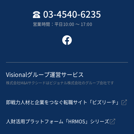
地域
関東地方
売上高
1,000万円〜5,000万円
営業時間：平日10:00 〜 17:00
従業員数
従業員なし
建設工事・ゼネコン
戸建建設販売
内装工事・内装リフォーム
お気に入り
農林、水産、鉱業
Visionalグループ運営サービス
【北関東】木材・建材の販売
株式会社M&Aサクシードはビジョナル株式会社のグループ会社です
営業黒字
自走可能
+1
即戦力人材と企業をつなぐ転職サイト「ビズリーチ」
売却希望金額
500万円〜300万円
人財活用プラットフォーム「HRMOS」シリーズ
地域
関東地方
売上高
1,000万円〜5,000万円