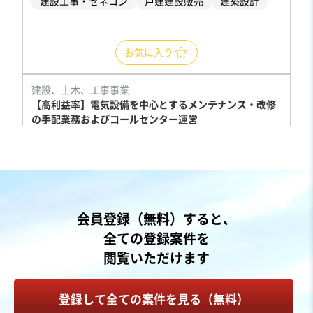
建設工事・ゼネコン
戸建建設販売
建築設計
お気に入り
建設、土木、工事事業
【高利益率】電気設備を中心とするメンテナンス・改修
の手配業務およびコールセンター運営
営業黒字
自走可能
売却希望金額
1円
地域
中部地方
会員登録（無料）すると、
売上高
10億円～25億円
全ての登録案件を
従業員数
51名〜100名
閲覧いただけます
電気工事
BPO・アウトソーシング
コールセンター
登録して全ての案件を見る（無料）