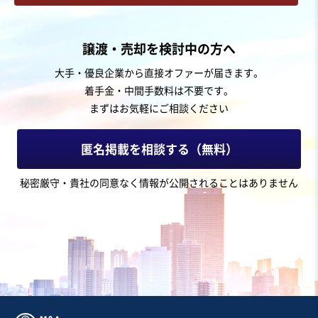
お気に入り
建設、土木、工事事業
譲渡・売却を検討中の方へ
【資格者多数】中四国地方の型枠工事業
大手・優良企業から直接オファーが届きます。
着手金・中間手数料は不要です。
まずはお気軽にご相談ください
売却希望金額
1円〜1円
匿名掲載を相談する（無料）
地域
四国地方
秘密厳守・貴社の同意なく情報が公開されることはありません
売上高
1億円～2億5,000万円
従業員数
6名〜10名
建設工事・ゼネコン
鉄骨・鉄筋加工・工事
その他工事
お気に入り
建設、土木、工事事業