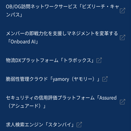
従業員数
〜5名
OB/OG訪問ネットワークサービス「ビズリーチ・キャ
ンパス」
木材業
建材製造・販売
メンバーの即戦力化を支援しマネジメントを変革する
お気に入り
「Onboard AI」
建設、土木、工事事業
【建設許可多数】無借金の管工事メイン建設業
物流DXプラットフォーム「トラボックス」
純資産プラス
実質無借金
脆弱性管理クラウド「yamory（ヤモリー）」
売却希望金額
1,000万円〜1,000万円
セキュリティの信用評価プラットフォーム「Assured
地域
九州地方
（アシュアード）」
売上高
1,000万円〜5,000万円
従業員数
〜5名
求人検索エンジン「スタンバイ」
電気工事
管工事
空調設備工事