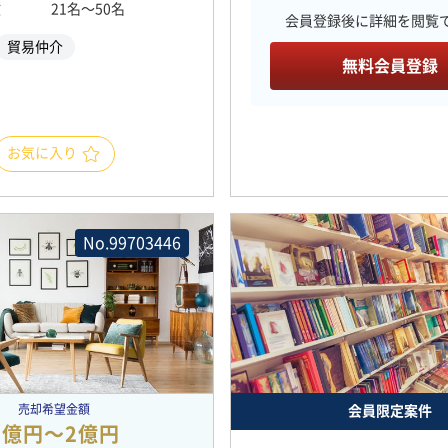
数
21名〜50名
会員登録後に詳細を閲覧
貿易仲介
無料会員登録
お気に入り
No.99703446
売却希望金額
会員限定案件
2億円〜2億円