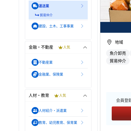
運送業
貿易仲介
建設、土木、工事事業
地域
金融・不動産
人気
魚介卸売
貿易仲介
不動産業
金融業、保険業
人材・教育
人気
会員登
人材紹介・派遣業
教育、幼児教育、保育業