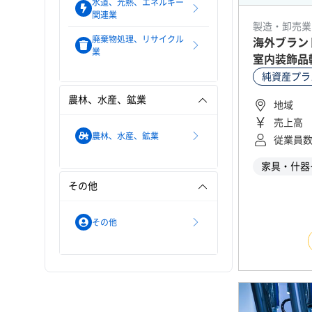
水道、光熱、エネルギー
関連業
製造・卸売業
廃棄物処理、リサイクル
海外ブラン
業
室内装飾品
引実績あり
純資産プラ
農林、水産、鉱業
地域
売上高
農林、水産、鉱業
従業員
家具・什器
その他
その他