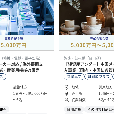
売却希望金額
売却希望金額
5,000万円
5,000万円〜5,0
（機械・電機・電子部品）
製造・卸売業（日用品）
カー対応 / 海外展開支
【純資産アンダー】中国メ
械・産業用機械の販売
入事業（国内・中国に各複
ス
営業黒字
純資産プラス
近畿地方
地域
関東地方
1億円～2億5,000万円
売上高
10億円～
数
〜5名
従業員数
6名〜10
卸売
日用雑貨
その他食料品卸