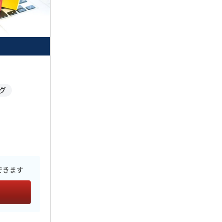
グ
できます