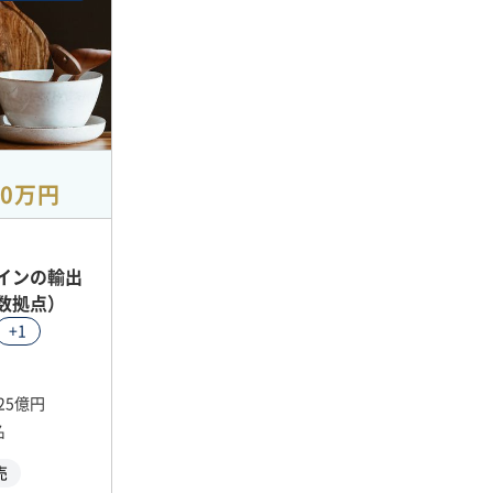
00万円
インの輸出
数拠点）
+1
25億円
名
売