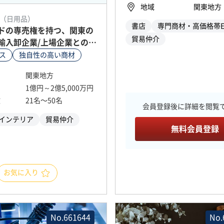
地域
関東地方
（日用品）
書店
専門商材・高価格帯E
ドの専売権を持つ、関東の
貿易仲介
輸入卸企業/上場企業との取
ス
独自性の高い商材
関東地方
1億円～2億5,000万円
数
21名〜50名
会員登録後に詳細を閲覧
インテリア
貿易仲介
無料会員登録
お気に入り
No.661644
No.