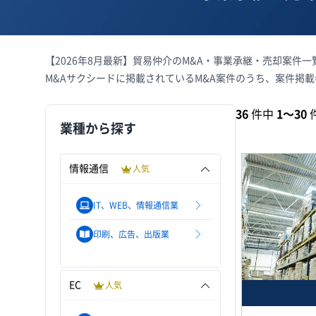
【2026年8月最新】貿易仲介のM&A・事業承継・売却案件
M&Aサクシードに掲載されているM&A案件のうち、案件掲
36
件中
1〜30
業種から探す
情報通信
人気
IT、WEB、情報通信業
印刷、広告、出版業
EC
人気