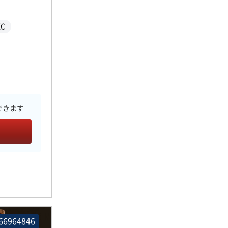
C
できます
66964846