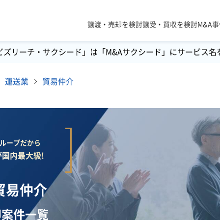
譲渡・売却を検討
譲受・買収を検討
M&A
ビズリーチ・サクシード」は「M&Aサクシード」にサービス名
運送業
貿易仲介
lグループだから
国内最大級!
貿易仲介
却案件一覧