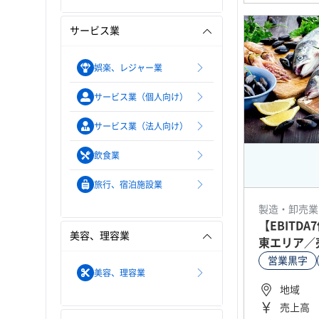
サービス業
娯楽、レジャー業
サービス業（個人向け）
サービス業（法人向け）
飲食業
旅行、宿泊施設業
製造・卸売業
【EBITD
美容、理容業
東エリア／
営業黒字
美容、理容業
地域
売上高