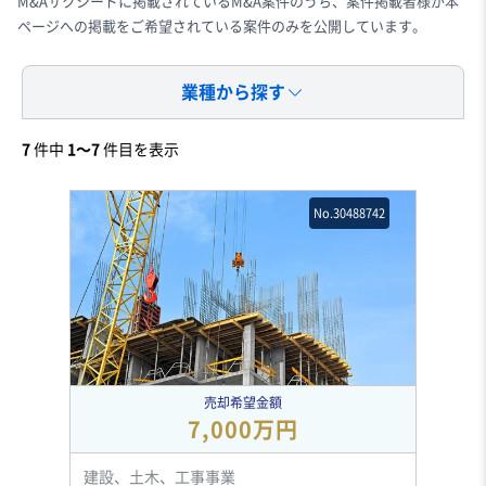
M&Aサクシードに掲載されているM&A案件のうち、案件掲載者様が本
ページへの掲載をご希望されている案件のみを公開しています。
業種から探す
7
件中
1〜7
件目を表示
No.30488742
売却希望金額
7,000万円
建設、土木、工事事業