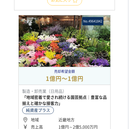
No.49641842
売却希望金額
1億円〜1億円
製造・卸売業（日用品）
「地域密着で愛され続ける園芸拠点｜豊富な品
揃えと確かな接客力」
純資産プラス
地域
近畿地方
売上高
1億円～2億5,000万円