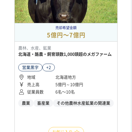
売却希望金額
5億円〜7億円
農林、水産、鉱業
北海道・酪農・飼育頭数1,000頭超のメガファーム
営業黒字
+2
地域
北海道地方
売上高
5億円～10億円
従業員数
6名〜10名
農業
畜産業
その他農林水産鉱業の関連業
お気に入り