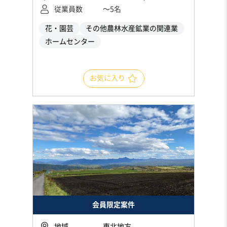
従業員数
〜5名
花・園芸
その他農林水産鉱業の関連業
ホームセンター
お気に入り
会員限定案件
地域
東北地方