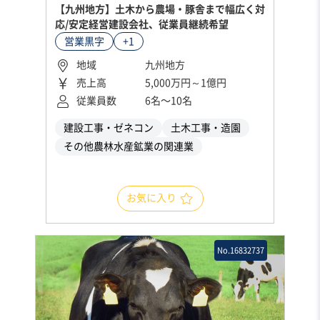
【九州地方】土木から農場・豚舎まで幅広く対
応/安定経営建設会社、従業員継続希望
営業黒字
+1
地域
九州地方
売上高
5,000万円～1億円
従業員数
6名〜10名
建設工事・ゼネコン
土木工事・造園
その他農林水産鉱業の関連業
お気に入り
No.16832737