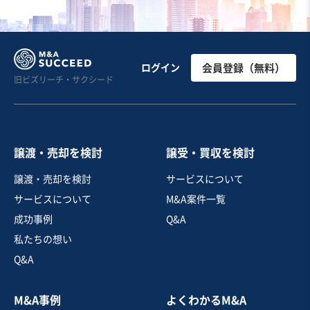
お気に入り
農林、水産、鉱業
【関東】肉用牛の繁殖農家
ログイン
会員登録（無料）
旧ビズリーチ・サクシード
自走可能
独自性の高い商材
売却希望金額
500万円〜700万円
譲渡・売却を検討
譲受・買収を検討
地域
関東地方
譲渡・売却を検討
サービスについて
売上高
1,000万円〜5,000万円
サービスについて
M&A案件一覧
従業員数
6名〜10名
成功事例
Q&A
農業
畜産業
私たちの想い
Q&A
お気に入り
M&A事例
よくわかるM&A