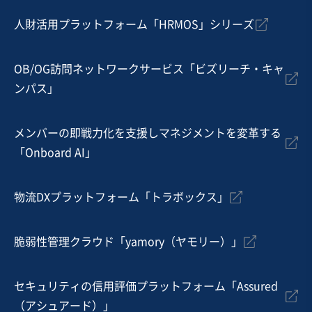
1円
人財活用プラットフォーム「HRMOS」シリーズ
地域
関東地方
売上高
1,000万円〜5,000万円
従業員数
〜5名
OB/OG訪問ネットワークサービス「ビズリーチ・キャ
ンパス」
農業
花・園芸
メンバーの即戦力化を支援しマネジメントを変革する
お気に入り
「Onboard AI」
製造・卸売業（日用品）
海外ブランドの専売権を持つ、関東の室内装飾品輸入卸
物流DXプラットフォーム「トラボックス」
企業/上場企業との取引実績あり
純資産プラス
独自性の高い商材
脆弱性管理クラウド「yamory（ヤモリー）」
売却希望金額
2億円〜2億円
セキュリティの信用評価プラットフォーム「Assured
地域
関東地方
（アシュアード）」