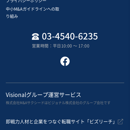
プライバシーポリシー
純資産プラス
独自性の高い商材
中小M&Aガイドラインへの取
売却希望金額
り組み
8,000万円〜8,000万円
地域
近畿地方
売上高
5,000万円～1億円
営業時間：平日10:00 〜 17:00
従業員数
6名〜10名
化学品製造
化学品卸売
織物・テキスタイル関連
お気に入り
農林、水産、鉱業
Visionalグループ運営サービス
【北関東・胡蝶蘭栽培】従業員と取引先の継続/事業譲
株式会社M&Aサクシードはビジョナル株式会社のグループ会社です
渡
即戦力人材と企業をつなぐ転職サイト「ビズリーチ」
売却希望金額