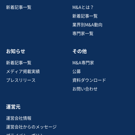
製造・卸売業（日用品）
新着記事一覧
M&Aとは？
【純資産アンダー】中国メインの輸出入事業（国内・中
国に各複数拠点）
新着記事一覧
営業黒字
純資産プラス
+1
業界別M&A動向
専門家一覧
売却希望金額
5,000万円〜5,000万円
お知らせ
その他
地域
関東地方
売上高
10億円～25億円
新着記事一覧
M&A専門家
従業員数
6名〜10名
メディア掲載実績
公募
日用雑貨
その他食料品卸売
貿易仲介
プレスリリース
資料ダウンロード
お問い合わせ
お気に入り
運営元
調剤薬局、化学、医薬品業
運営会社情報
染料メーカー
運営会社からのメッセージ