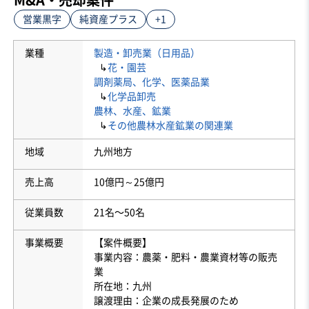
営業黒字
純資産プラス
+1
業種
製造・卸売業（日用品）
↳
花・園芸
調剤薬局、化学、医薬品業
↳
化学品卸売
農林、水産、鉱業
↳
その他農林水産鉱業の関連業
地域
九州地方
売上高
10億円～25億円
従業員数
21名〜50名
事業概要
【案件概要】
事業内容：農薬・肥料・農業資材等の販売
業
所在地：九州
譲渡理由：企業の成長発展のため