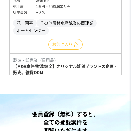
地域
近畿地方
売上高
1億円～2億5,000万円
従業員数
〜5名
花・園芸
その他農林水産鉱業の関連業
ホームセンター
お気に入り
製造・卸売業（日用品）
【M&A案件/財務健全】オリジナル雑貨ブランドの企画・
販売、雑貨ODM
営業黒字
純資産プラス
+3
売却希望金額
7億円〜8億円
地域
近畿地方
会員登録（無料）すると、
売上高
5億円～10億円
全ての登録案件を
従業員数
21名〜50名
閲覧いただけます