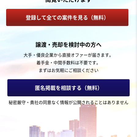
日用雑貨
ファッション小物
家具・什器インテリア
登録して全ての案件を見る（無料）
お気に入り
製造・卸売業（日用品）
譲渡・売却を検討中の方へ
オーダーメイドキッチン・家具の企画から施工まで一貫
大手・優良企業から直接オファーが届きます。
対応可能な製造会社
着手金・中間手数料は不要です。
純資産プラス
独自性の高い商材
まずはお気軽にご相談ください
売却希望金額
1,000万円
匿名掲載を相談する（無料）
地域
関東地方
秘密厳守・貴社の同意なく情報が公開されることはありません
売上高
1億円～2億5,000万円
従業員数
〜5名
家具・什器インテリア
内装工事・内装リフォーム