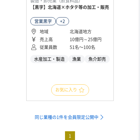
製造・卸売業（飲食料品）
【黒字】北海道×ホタテ等の加工・販売
営業黒字
+2
地域
北海道地方
売上高
10億円～25億円
従業員数
51名〜100名
水産加工・製造
漁業
魚介卸売
お気に入り
同じ業種の1件を会員限定公開中
1