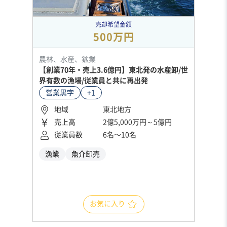
売却希望金額
500万円
農林、水産、鉱業
【創業70年・売上3.6億円】東北発の水産卸/世
界有数の漁場/従業員と共に再出発
営業黒字
+1
地域
東北地方
売上高
2億5,000万円～5億円
従業員数
6名〜10名
漁業
魚介卸売
お気に入り