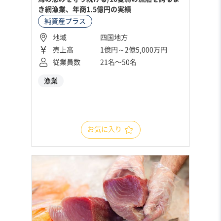
き網漁業、年商1.5億円の実績
純資産プラス
地域
四国地方
売上高
1億円～2億5,000万円
従業員数
21名〜50名
漁業
お気に入り