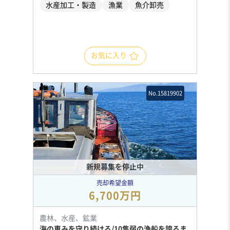
水産加工・製造
漁業
魚介卸売
お気に入り
No.15819902
新規募集を停止中
売却希望金額
6,700万円
農林、水産、鉱業
海の恵みを守り続ける/10隻弱の漁船を誇るま