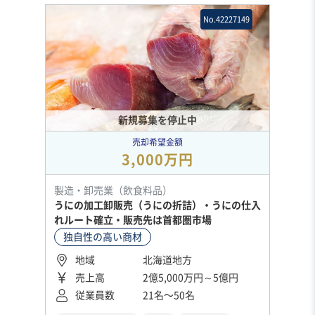
No.42227149
新規募集を停止中
売却希望金額
3,000万円
製造・卸売業（飲食料品）
うにの加工卸販売（うにの折詰）・うにの仕入
れルート確立・販売先は首都圏市場
独自性の高い商材
地域
北海道地方
売上高
2億5,000万円～5億円
従業員数
21名〜50名