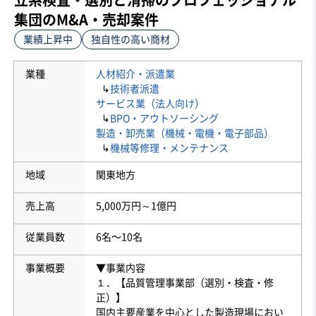
集団のM&A・売却案件
業績上昇中
独自性の高い商材
業種
人材紹介・派遣業
↳
技術者派遣
サービス業（法人向け）
↳
BPO・アウトソーシング
製造・卸売業（機械・電機・電子部品）
↳
機械等修理・メンテナンス
地域
関東地方
売上高
5,000万円～1億円
従業員数
6名〜10名
事業概要
▼事業内容
１．【品質管理事業部（選別・検査・修
正）】
国内主要産業を中心とした製造現場におい