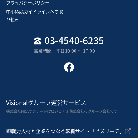
プライバシーポリシー
中小M&Aガイドラインへの取
売却希望金額
り組み
300万円〜1,000万円
地域
関東地方
売上高
1,000万円〜5,000万円
営業時間：平日10:00 〜 17:00
従業員数
従業員なし
イベント・興業
HR・人材活用・人材育成
映像・音楽
お気に入り
製造・卸売業（金属・プラスチック）
Visionalグループ運営サービス
【埼玉県/精密機械部品加工メーカー】高品質/大手メー
株式会社M&Aサクシードはビジョナル株式会社のグループ会社です
カーとの取引/創業50年以上の老舗企業
即戦力人材と企業をつなぐ転職サイト「ビズリーチ」
売却希望金額