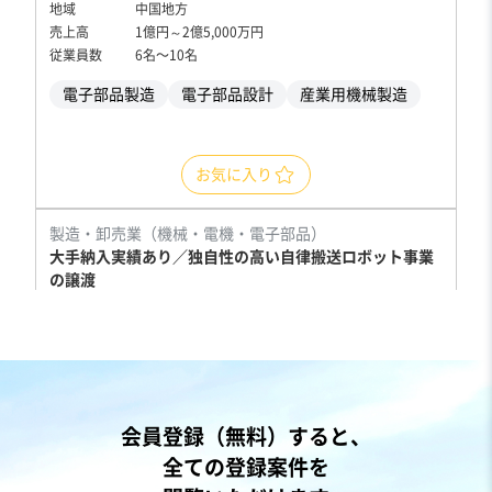
地域
中国地方
売上高
1億円～2億5,000万円
従業員数
6名〜10名
電子部品製造
電子部品設計
産業用機械製造
お気に入り
製造・卸売業（機械・電機・電子部品）
大手納入実績あり／独自性の高い自律搬送ロボット事業
の譲渡
自走可能
独自性の高い商材
売却希望金額
応相談
地域
近畿地方
会員登録（無料）すると、
売上高
5,000万円～1億円
全ての登録案件を
従業員数
6名〜10名