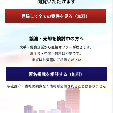
閲覧いただけます
産業用機械製造
ベルトコンベアー・搬送装置
電気機械器具製造
登録して全ての案件を見る（無料）
お気に入り
人材紹介・派遣業
譲渡・売却を検討中の方へ
【関東地方】上流から運用まで対応可能なシステム開発
大手・優良企業から直接オファーが届きます。
（SES、受託開発）と高収益なパッケージソフト販売
着手金・中間手数料は不要です。
営業黒字
純資産プラス
+3
まずはお気軽にご相談ください
売却希望金額
5,000万円〜1億円
匿名掲載を相談する（無料）
地域
関東地方
秘密厳守・貴社の同意なく情報が公開されることはありません
売上高
1億円～2億5,000万円
従業員数
11名〜20名
SES
受託開発会社（ソフトウェア）
ソフトウェア・システム開発会社（自社）