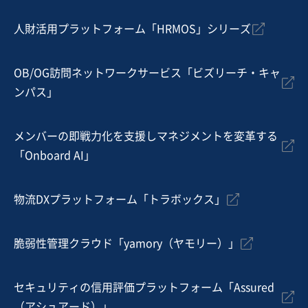
2,000万円
人財活用プラットフォーム「HRMOS」シリーズ
地域
関東地方
売上高
5,000万円～1億円
従業員数
〜5名
OB/OG訪問ネットワークサービス「ビズリーチ・キャ
ンパス」
金属切削・プレス・鋳造
産業用機械製造
金属部品製造
メンバーの即戦力化を支援しマネジメントを変革する
お気に入り
「Onboard AI」
製造・整備・修理業（輸送用機械器具）
設立50年以上の歴史を有し、船舶関連事業を営む安定経
物流DXプラットフォーム「トラボックス」
営企業
純資産プラス
脆弱性管理クラウド「yamory（ヤモリー）」
売却希望金額
1億5,000万円
セキュリティの信用評価プラットフォーム「Assured
地域
四国地方
（アシュアード）」