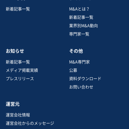
製造・整備・修理業（輸送用機械器具）
新着記事一覧
M&Aとは？
【業績安定の黒字企業】品質管理徹底のワイヤーハーネ
ス製造業
新着記事一覧
純資産プラス
業績上昇中
業界別M&A動向
専門家一覧
売却希望金額
4,000万円〜4,000万円
お知らせ
その他
地域
関東地方
売上高
1億円～2億5,000万円
新着記事一覧
M&A専門家
従業員数
11名〜20名
メディア掲載実績
公募
自動車・附属品製造・卸売
電子部品製造
プレスリリース
資料ダウンロード
お問い合わせ
お気に入り
運営元
娯楽、レジャー業
運営会社情報
芸能プロダクション事業の譲渡
運営会社からのメッセージ