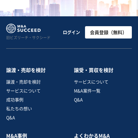
お気に入り
美容、理容業
西日本展開、30店舗美容脱毛サロンのご紹介
ログイン
会員登録（無料）
旧ビズリーチ・サクシード
営業黒字
短期回収可能
+3
売却希望金額
7億円
譲渡・売却を検討
譲受・買収を検討
地域
九州地方
譲渡・売却を検討
サービスについて
売上高
5億円～10億円
サービスについて
M&A案件一覧
従業員数
101名〜300名
成功事例
Q&A
エステ
その他美容サービス
電気機械器具製造
私たちの想い
Q&A
お気に入り
M&A事例
よくわかるM&A