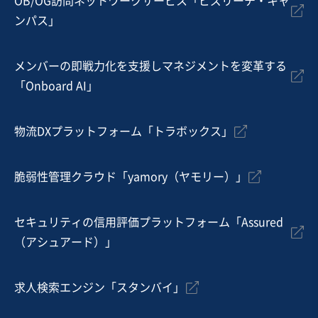
OB/OG訪問ネットワークサービス「ビズリーチ・キャ
ンパス」
テイクアウト・デリバリー
その他飲食店（自社ブランド）
メンバーの即戦力化を支援しマネジメントを変革する
お気に入り
「Onboard AI」
飲食業
【鎌倉市の好立地】インバウンド需要に強い＆インフル
物流DXプラットフォーム「トラボックス」
エンサー来店/抹茶スイーツ店舗
独自性の高い商材
脆弱性管理クラウド「yamory（ヤモリー）」
売却希望金額
500万円〜500万円
セキュリティの信用評価プラットフォーム「Assured
地域
関東地方
（アシュアード）」
売上高
1,000万円〜5,000万円
従業員数
6名〜10名
求人検索エンジン「スタンバイ」
テイクアウト・デリバリー
カフェ・喫茶店
菓子・パン製造販売