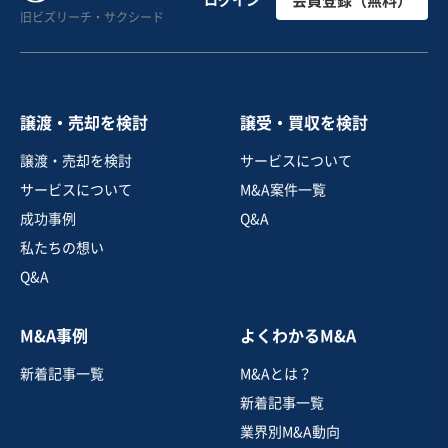
会員登録（無料）
旧ビズリーチ・サクシード
譲渡
売却希望金額
300万円〜400万円
譲渡・売却を検討
譲受・買収を検討
地域
近畿地方
譲渡・売却を検討
サービスについて
売上高
1,000万円〜5,000万円
サービスについて
M&A案件一覧
従業員数
〜5名
成功事例
Q&A
テイクアウト・デリバリー
カフェ・喫茶店
私たちの想い
その他飲食店（自社ブランド）
Q&A
お気に入り
M&A事例
よくわかるM&A
飲食業
新着記事一覧
M&Aとは？
【愛知県内の好立地】年商1億以上かつ黒字の韓国料理
店・SNSフォロワー約1.5万人・従業員引継ぎ◎
新着記事一覧
自走可能
業界別M&A動向