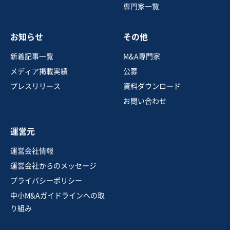
専門家一覧
売却希望金額
2,000万円〜2,500万円
お知らせ
その他
地域
中部地方
売上高
1億円～2億5,000万円
新着記事一覧
M&A専門家
従業員数
51名〜100名
メディア掲載実績
公募
居酒屋・バー
焼肉・ステーキ
プレスリリース
資料ダウンロード
その他飲食店（自社ブランド）
お問い合わせ
お気に入り
運営元
飲食業
運営会社情報
【23区ターミナル駅近く/老舗店】都内うどん店
運営会社からのメッセージ
プライバシーポリシー
中小M&Aガイドラインへの取
売却希望金額
り組み
1,000万円〜1,000万円