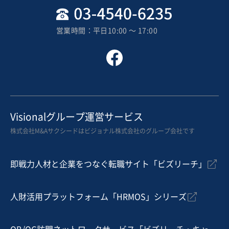
地域
関東地方
売上高
1億円～2億5,000万円
営業時間：平日10:00 〜 17:00
従業員数
11名〜20名
寿司・日本料理店
そば・うどん
その他飲食店（自社ブランド）
お気に入り
飲食業
Visionalグループ運営サービス
【こだわりのメニュー・事業拡大余地あり！】キッチン
株式会社M&Aサクシードはビジョナル株式会社のグループ会社です
カーの事業譲渡案件
営業黒字
独自性の高い商材
即戦力人材と企業をつなぐ転職サイト「ビズリーチ」
売却希望金額
5,500万円
人財活用プラットフォーム「HRMOS」シリーズ
地域
関東地方
売上高
1,000万円〜5,000万円
従業員数
従業員なし