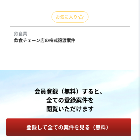
お気に入り
飲食業
飲食チェーン店の株式譲渡案件
営業黒字
自走可能
+1
売却希望金額
30億円
地域
関東地方
会員登録（無料）すると、
売上高
25億円～50億円
全ての登録案件を
従業員数
501名〜1,000名
閲覧いただけます
その他飲食店（自社ブランド）
フランチャイザー
登録して全ての案件を見る（無料）
お気に入り