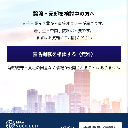
飲食業
譲渡・売却を検討中の方へ
【弁当の製造販売】長年の業歴/地域密着型/時価純資産
大手・優良企業から直接オファーが届きます。
相当での譲渡希望/増収見込み
着手金・中間手数料は不要です。
まずはお気軽にご相談ください
売却希望金額
5,000万円〜1億円
匿名掲載を相談する（無料）
地域
関東地方
秘密厳守・貴社の同意なく情報が公開されることはありません
売上高
5,000万円～1億円
従業員数
21名〜50名
テイクアウト・デリバリー
その他食料品製造
お気に入り
飲食業
健康志向の宅配弁当・カフェ事業｜設備・店舗付き事業
ログイン