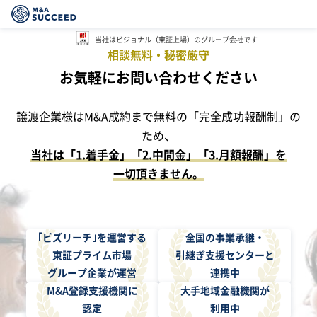
当社はビジョナル（東証上場）
のグループ会社です
相談無料・秘密厳守
お気軽にお問い合わせください
譲渡企業様はM&A成約まで無料の「完全成功報酬制」の
ため、
当社は「1.着手金」「2.中間金」「3.月額報酬」を
一切頂きません。
｢ビズリーチ｣を運営する
全国の事業承継・
東証プライム市場
引継ぎ支援センターと
グループ企業が運営
連携中
M&A登録支援機関に
大手地域金融機関が
認定
利用中