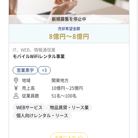
新規募集を停止中
売却希望金額
8億円〜8億円
IT、WEB、情報通信業
モバイルWiFiレンタル事業
営業黒字
+3
地域
関東地方
売上高
10億円～25億円
従業員数
51名〜100名
WEBサービス
物品賃貸・リース業
個人向けレンタル・リース
お気に入り