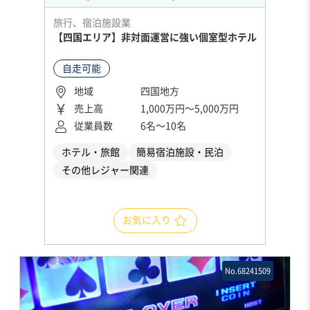
旅行、宿泊施設業
【四国エリア】非対面運営に強い個室型ホテル
自走可能
地域
四国地方
売上高
1,000万円〜5,000万円
従業員数
6名〜10名
ホテル・旅館
簡易宿泊施設・民泊
その他レジャー関連
お気に入り
No.68241509