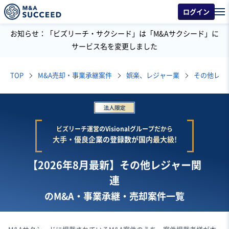
ログイン
お知らせ：「ビズリーチ・サクシード」は「M&Aサクシード」に
サービス名を変更しました
TOP
M&A売却・事業承継案件
娯楽、レジャー業
その他レジ
ビズリーチ運営のVisionalグループだから
大手・優良企業の登録数が国内最大級!
【2026年8月最新】その他レジャー関
連
のM&A・事業承継・売却案件一覧