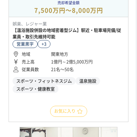
売却希望金額
7,500万円〜8,000万円
娯楽、レジャー業
【温浴施設併設の地域密着型ジム】駅近・駐車場完備/従
業員・取引先維持可能
営業黒字
+3
地域
関東地方
売上高
1億円～2億5,000万円
従業員数
21名〜50名
スポーツ・フィットネスジム
温泉施設
スポーツ・健康教室
お気に入り