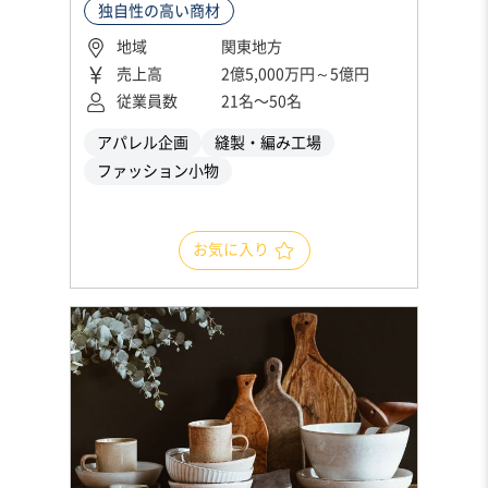
独自性の高い商材
地域
関東地方
売上高
2億5,000万円～5億円
従業員数
21名〜50名
アパレル企画
縫製・編み工場
ファッション小物
お気に入り