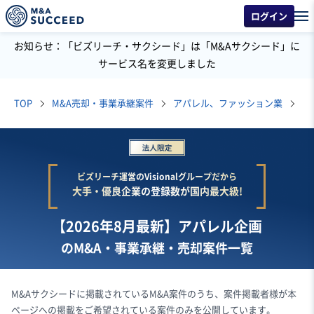
ログイン
お知らせ：「ビズリーチ・サクシード」は「M&Aサクシード」に
サービス名を変更しました
TOP
M&A売却・事業承継案件
アパレル、ファッション業
ア
ビズリーチ運営のVisionalグループだから
大手・優良企業の登録数が国内最大級!
【2026年8月最新】アパレル企画
のM&A・事業承継・売却案件一覧
M&Aサクシードに掲載されているM&A案件のうち、案件掲載者様が本
ページへの掲載をご希望されている案件のみを公開しています。