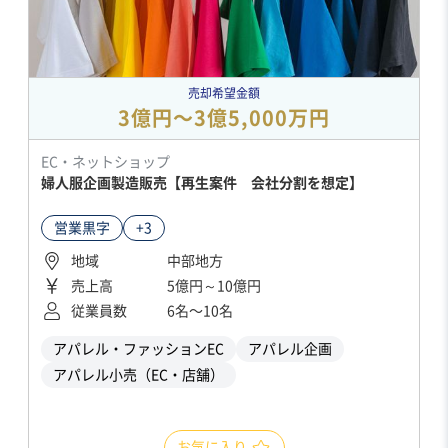
売却希望金額
3億円〜3億5,000万円
EC・ネットショップ
婦人服企画製造販売【再生案件 会社分割を想定】
営業黒字
+3
地域
中部地方
売上高
5億円～10億円
従業員数
6名〜10名
アパレル・ファッションEC
アパレル企画
アパレル小売（EC・店舗）
お気に入り