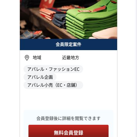
会員限定案件
地域
近畿地方
アパレル・ファッションEC
アパレル企画
アパレル小売（EC・店舗）
会員登録後に詳細を閲覧できます
無料会員登録