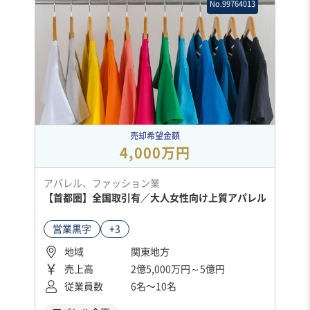
No.99764013
売却希望金額
4,000万円
アパレル、ファッション業
【首都圏】全国取引有／大人女性向け上質アパレル
営業黒字
+3
地域
関東地方
売上高
2億5,000万円～5億円
従業員数
6名〜10名