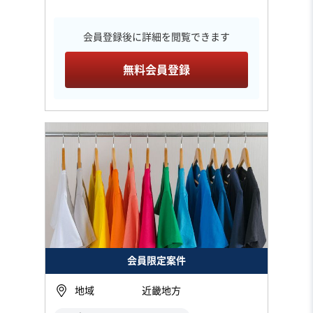
会員登録後に詳細を閲覧できます
無料会員登録
会員限定案件
地域
近畿地方