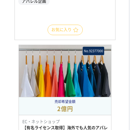
アパレル企画
お気に入り
No.92377000
売却希望金額
2億円
EC・ネットショップ
【有名ライセンス取得】海外でも人気のアパレ