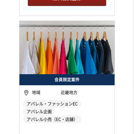
会員限定案件
地域
近畿地方
アパレル・ファッションEC
アパレル企画
アパレル小売（EC・店舗）