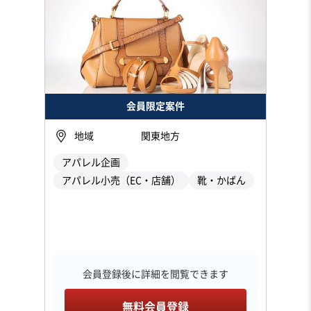
会員限定案件
地域
関東地方
アパレル企画
アパレル小売（EC・店舗）
靴・かばん
会員登録後に詳細を閲覧できます
無料会員登録