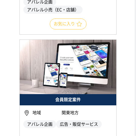
アパレル企画
アパレル小売（EC・店舗）
お気に入り
会員限定案件
地域
関東地方
アパレル企画
広告・販促サービス