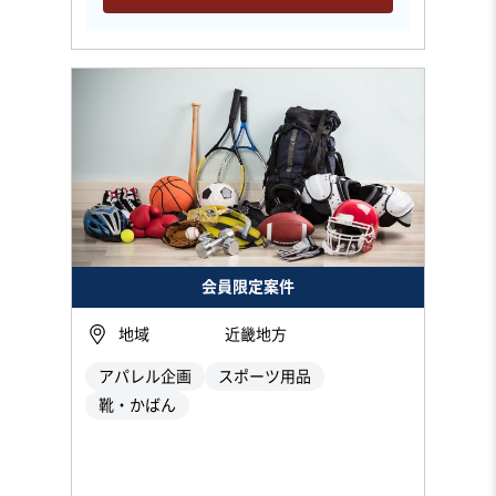
会員限定案件
地域
近畿地方
アパレル企画
スポーツ用品
靴・かばん