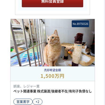
無料会員登録
No.89750326
売却希望金額
1,500万円
娯楽、レジャー業
ペット関連事業 株式譲渡/後継者不在/有利子負債なし
営業黒字
+2