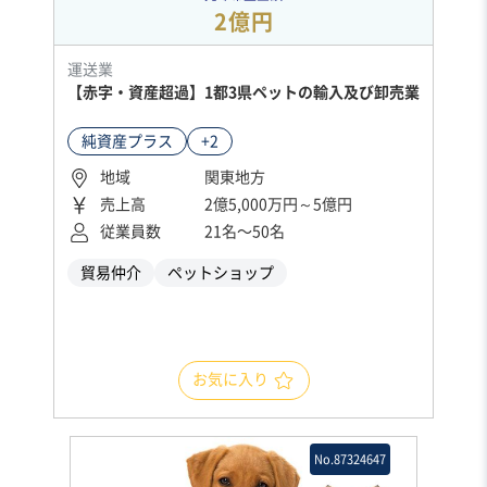
2億円
運送業
【赤字・資産超過】1都3県ペットの輸入及び卸売業
純資産プラス
+2
地域
関東地方
売上高
2億5,000万円～5億円
従業員数
21名〜50名
貿易仲介
ペットショップ
お気に入り
No.87324647