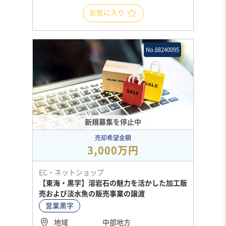
お気に入り
No.88240095
新規募集を停止中
売却希望金額
3,000万円
EC・ネットショップ
【東海・黒字】溶岩石の魅力を活かした加工販
売および淡水魚の販売事業の譲渡
営業黒字
地域
中部地方