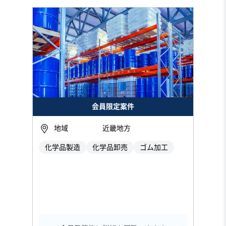
会員限定案件
地域
近畿地方
化学品製造
化学品卸売
ゴム加工