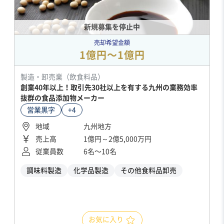
新規募集を停止中
売却希望金額
1億円〜1億円
製造・卸売業（飲食料品）
創業40年以上！取引先30社以上を有する九州の業務効率
抜群の食品添加物メーカー
営業黒字
+4
地域
九州地方
売上高
1億円～2億5,000万円
従業員数
6名〜10名
調味料製造
化学品製造
その他食料品卸売
お気に入り