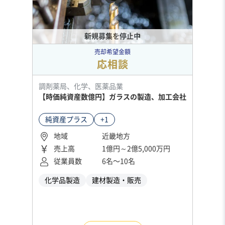
新規募集を停止中
売却希望金額
応相談
調剤薬局、化学、医薬品業
【時価純資産数億円】ガラスの製造、加工会社
純資産プラス
+1
地域
近畿地方
売上高
1億円～2億5,000万円
従業員数
6名〜10名
化学品製造
建材製造・販売