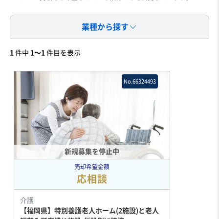
業種から探す
1
件中
1〜1
件目を表示
No.66324493
新規募集を停止中
売却希望金額
応相談
介護
【福岡県】特別養護老人ホーム(2施設)と老人