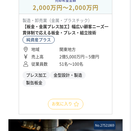
売却希望金額
2,000万円〜2,000万円
製造・卸売業（金属・プラスチック）
【板金・金属プレス加工】幅広い顧客ニーズ一
貫体制で応える板金・プレス・組立技術
純資産プラス
地域
関東地方
売上高
2億5,000万円～5億円
従業員数
51名〜100名
プレス加工
金型設計・製造
製缶板金
お気に入り
No.27521869