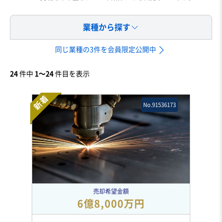
業種から探す
同じ業種の3件を会員限定公開中
24
件中
1〜24
件目を表示
新着
No.91536173
売却希望金額
6億8,000万円