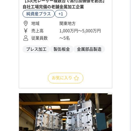
【3次元レーザー複数台で高付加価値を創出】
自社工場完備の老舗金属加工企業
純資産プラス
+1
地域
関東地方
売上高
1,000万円〜5,000万円
従業員数
〜5名
プレス加工
製缶板金
金属部品製造
お気に入り