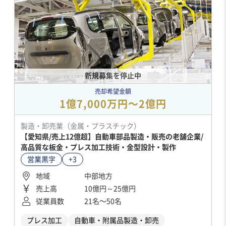
新規募集を停止中
売却希望金額
1億7,000万円〜2億円
製造・卸売業（金属・プラスチック）
【愛知県/売上12億超】自動車部品製造・販売の老舗企業/
高品質な板金・プレス加工技術・金型設計・製作
営業黒字
+3
地域
中部地方
売上高
10億円～25億円
従業員数
21名〜50名
プレス加工
自動車・附属品製造・卸売