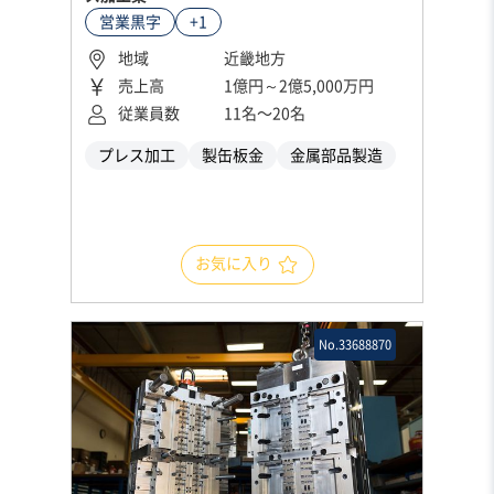
営業黒字
+1
地域
近畿地方
売上高
1億円～2億5,000万円
従業員数
11名〜20名
プレス加工
製缶板金
金属部品製造
お気に入り
No.33688870