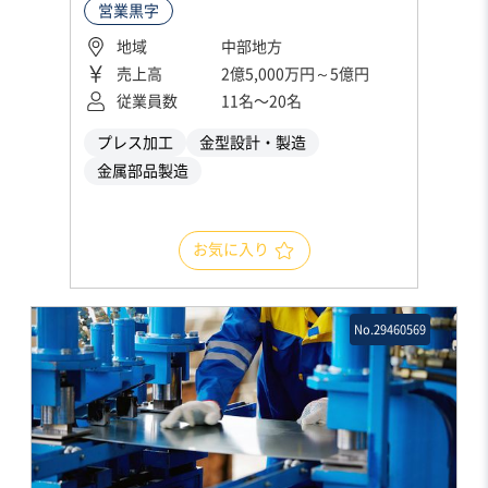
営業黒字
地域
中部地方
売上高
2億5,000万円～5億円
従業員数
11名〜20名
プレス加工
金型設計・製造
金属部品製造
お気に入り
No.29460569