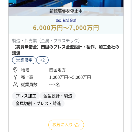
新規募集を停止中
売却希望金額
6,000万円〜7,000万円
製造・卸売業（金属・プラスチック）
【実質無借金】四国のプレス金型設計・製作、加工会社の
譲渡
営業黒字
+2
地域
四国地方
売上高
1,000万円〜5,000万円
従業員数
〜5名
プレス加工
金型設計・製造
金属切削・プレス・鋳造
お気に入り