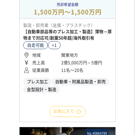
売却希望金額
1,500万円〜1,500万円
製造・卸売業（金属・プラスチック）
【自動車部品等のプレス加工・製造】薄物～厚
物まで対応可/創業50年超/海外取引有
自走可能
+1
地域
関東地方
売上高
2億5,000万円～5億円
従業員数
11名〜20名
プレス加工
自動車・附属品製造・卸売
金型設計・製造
お気に入り
No.40864789