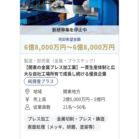
新規募集を停止中
売却希望金額
6億8,000万円〜6億8,000万円
製造・卸売業（金属・プラスチック）
【関東の金属プレス加工業】一貫生産体制と広
大な自社工場所有で成長し続ける優良企業
純資産プラス
地域
関東地方
売上高
2億5,000万円～5億円
従業員数
21名〜50名
プレス加工
金属切削・プレス・鋳造
表面処理（メッキ、研磨、塗装等）