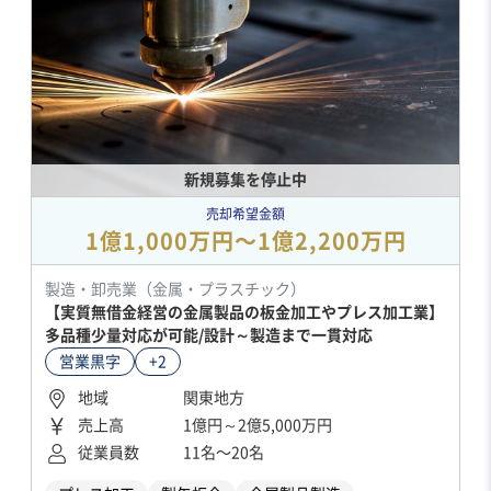
新規募集を停止中
売却希望金額
1億1,000万円〜1億2,200万円
製造・卸売業（金属・プラスチック）
【実質無借金経営の金属製品の板金加工やプレス加工業】
多品種少量対応が可能/設計～製造まで一貫対応
営業黒字
+2
地域
関東地方
売上高
1億円～2億5,000万円
従業員数
11名〜20名