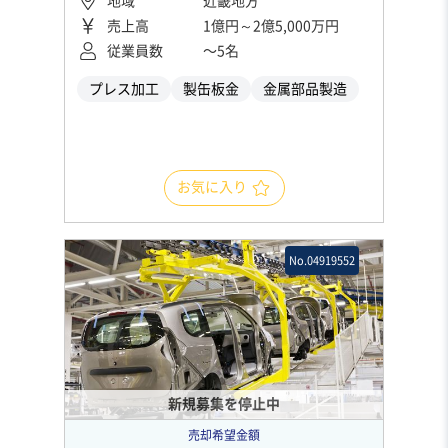
地域
近畿地方
売上高
1億円～2億5,000万円
従業員数
〜5名
プレス加工
製缶板金
金属部品製造
お気に入り
No.04919552
新規募集を停止中
売却希望金額