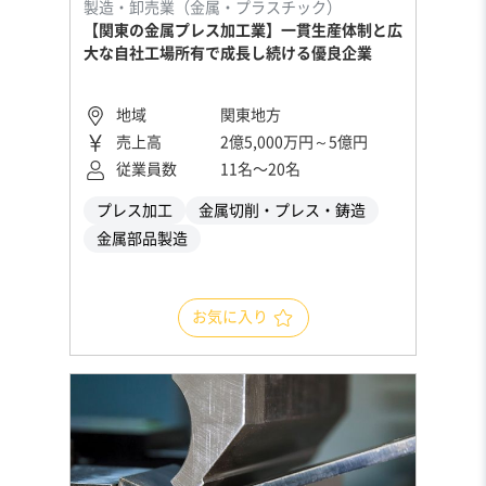
製造・卸売業（金属・プラスチック）
【関東の金属プレス加工業】一貫生産体制と広
大な自社工場所有で成長し続ける優良企業
地域
関東地方
売上高
2億5,000万円～5億円
従業員数
11名〜20名
プレス加工
金属切削・プレス・鋳造
金属部品製造
お気に入り