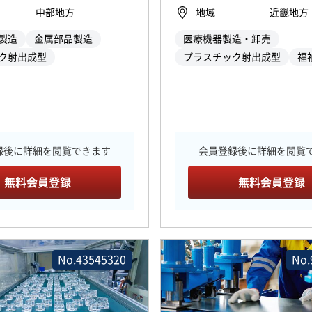
中部地方
地域
近畿地方
製造
金属部品製造
医療機器製造・卸売
ク射出成型
プラスチック射出成型
福
録後に詳細を閲覧できます
会員登録後に詳細を閲覧
無料会員登録
無料会員登録
No.43545320
No.