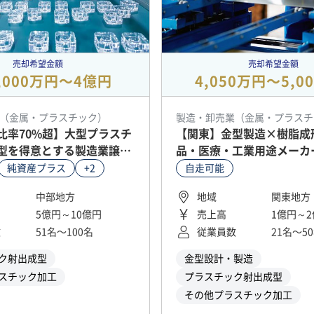
売却希望金額
売却希望金額
,000万円〜4億円
4,050万円〜5,0
（金属・プラスチック）
製造・卸売業（金属・プラスチ
比率70%超】大型プラスチ
【関東】金型製造×樹脂成
型を得意とする製造業譲渡
品・医療・工業用途メーカ
純資産プラス
+2
自走可能
中部地方
地域
関東地方
5億円～10億円
売上高
1億円～2
数
51名〜100名
従業員数
21名〜5
ク射出成型
金型設計・製造
スチック加工
プラスチック射出成型
その他プラスチック加工