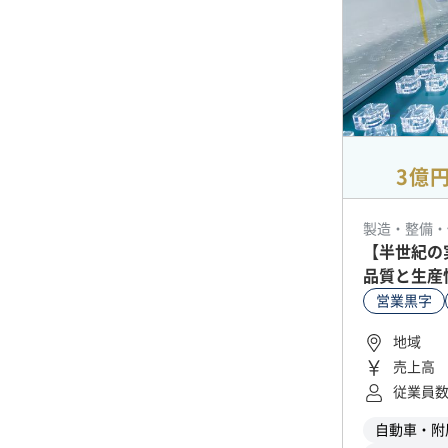
3億円
製造・整備・
【半世紀の
品質と生産
部品製造企
営業黒字
地域
売上高
従業員
自動車・附