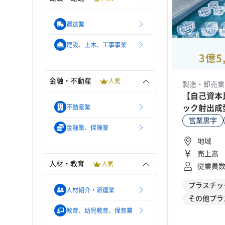
運送業
建設、土木、工事事業
3億5
金融・不動産
人気
製造・卸売業
【自己資本
ック射出成
不動産業
案件
営業黒字
金融業、保険業
地域
売上高
人材・教育
人気
従業員
プラスチッ
人材紹介・派遣業
その他プラ
教育、幼児教育、保育業