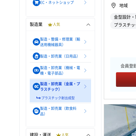
EC・ネットショップ
地域
金型設計・
製造業
人気
プラスチッ
製造・整備・修理業（輸
送用機械器具）
製造・卸売業（日用品）
会員登
製造・卸売業（機械・電
機・電子部品）
製造・卸売業（金属・プ
ラスチック）
プラスチック射出成型
製造・卸売業（飲食料
品）
建設・運送
人気