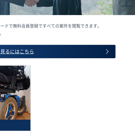
クシードで無料会員登録ですべての案件を閲覧できます。
。
て見るにはこちら