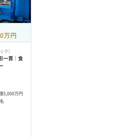
00万円
ック）
形一貫｜食
ー
億5,000万円
0名