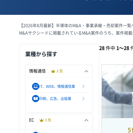
【2026年8月最新】半導体のM&A・事業承継・売却案件一
M&Aサクシードに掲載されているM&A案件のうち、案件掲
28
件中
1〜28
業種から探す
情報通信
人気
IT、WEB、情報通信業
印刷、広告、出版業
EC
人気
5