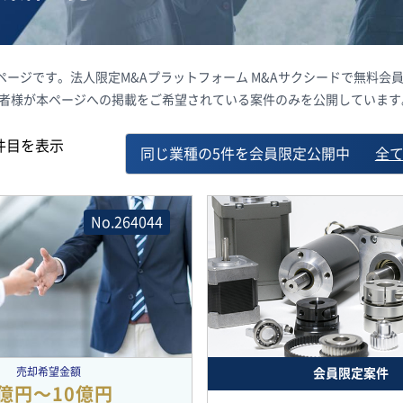
覧ページです。法人限定M&Aプラットフォーム M&Aサクシードで無料
載者様が本ページへの掲載をご希望されている案件のみを公開しています
件目を表示
同じ業種の5件を会員限定公開中
全
No.264044
売却希望金額
会員限定案件
億円〜10億円