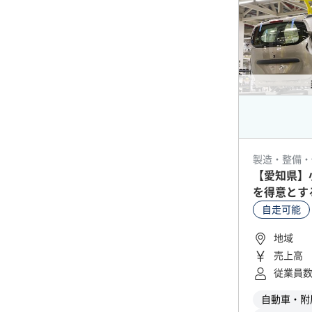
製造・整備・
【愛知県】
を得意とす
能)
自走可能
地域
売上高
従業員
自動車・附