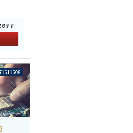
できます
71611608
円