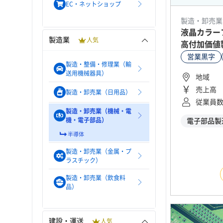
EC・ネットショップ
製造・卸売業
液晶カラー
製造業
人気
高付加価値
営業黒字
製造・整備・修理業（輸
送用機械器具）
地域
売上高
製造・卸売業（日用品）
従業員
製造・卸売業（機械・電
機・電子部品）
電子部品製
半導体
製造・卸売業（金属・プ
ラスチック）
製造・卸売業（飲食料
品）
建設・運送
人気