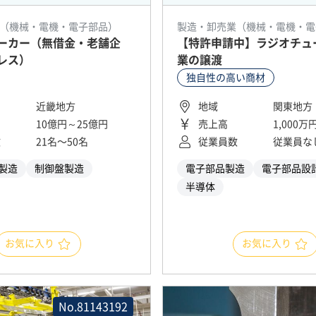
（機械・電機・電子部品）
製造・卸売業（機械・電機・電
ーカー（無借金・老舗企
【特許申請中】ラジオチュー
レス）
業の譲渡
独自性の高い商材
近畿地方
地域
関東地方
10億円～25億円
売上高
1,000
数
21名〜50名
従業員数
従業員な
製造
制御盤製造
電子部品製造
電子部品設
半導体
お気に入り
お気に入り
No.81143192