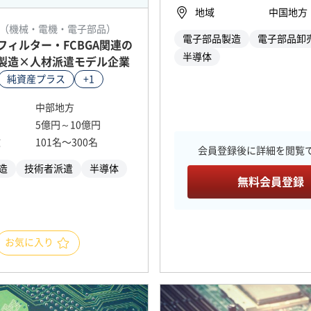
地域
中国地方
（機械・電機・電子部品）
電子部品製造
電子部品卸
フィルター・FCBGA関連の
半導体
製造×人材派遣モデル企業
純資産プラス
+1
中部地方
5億円～10億円
数
101名〜300名
会員登録後に詳細を閲覧
造
技術者派遣
半導体
無料会員登録
お気に入り