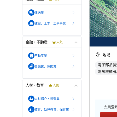
運送業
建設、土木、工事事業
金融・不動産
人気
地域
不動産業
電子部品製
金融業、保険業
電気機械器
人材・教育
人気
人材紹介・派遣業
会員登
教育、幼児教育、保育業