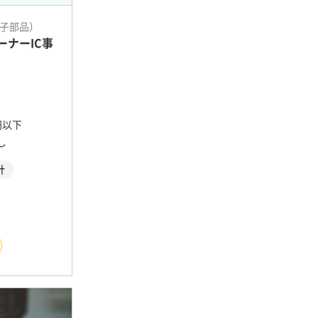
子部品）
ナーIC事
万円以下
し
計