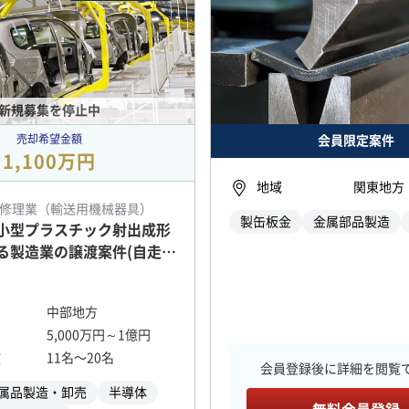
新規募集を停止中
売却希望金額
会員限定案件
1,100万円
地域
関東地方
修理業（輸送用機械器具）
製缶板金
金属部品製造
小型プラスチック射出成形
る製造業の譲渡案件(自走可
中部地方
5,000万円～1億円
数
11名〜20名
会員登録後に詳細を閲覧
属品製造・卸売
半導体