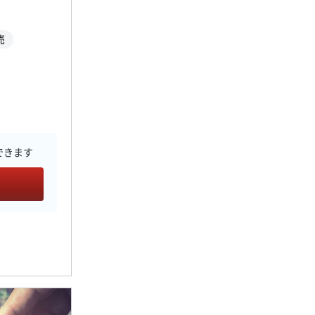
売
できます