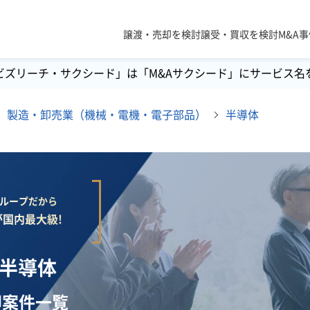
譲渡・売却を検討
譲受・買収を検討
M&A
ビズリーチ・サクシード」は「M&Aサクシード」にサービス名
製造・卸売業（機械・電機・電子部品）
半導体
lグループだから
国内最大級!
】半導体
却案件一覧