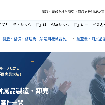
譲渡・売却を検討
譲受・買収を検討
M&A
ビズリーチ・サクシード」は「M&Aサクシード」にサービス名
製造・整備・修理業（輸送用機械器具）
航空機・附属品
lグループだから
国内最大級!
・附属品製造・卸売
却案件一覧