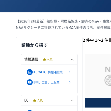
【2026年8月最新】航空機・附属品製造・卸売のM&A・事
M&Aサクシードに掲載されているM&A案件のうち、案件掲
2
件中
1〜2
件
業種から探す
情報通信
人気
IT、WEB、情報通信業
印刷、広告、出版業
EC
人気