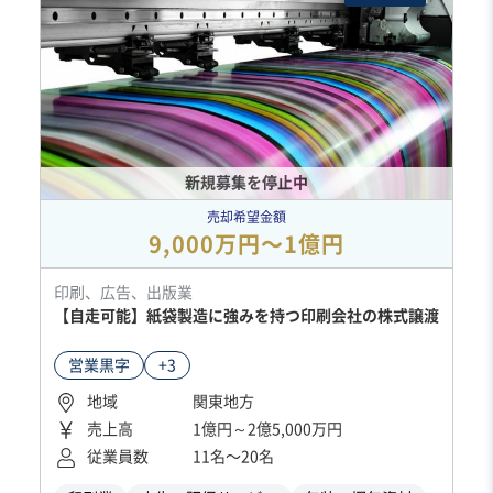
新規募集を停止中
売却希望金額
9,000万円〜1億円
印刷、広告、出版業
【自走可能】紙袋製造に強みを持つ印刷会社の株式譲渡
営業黒字
+3
地域
関東地方
売上高
1億円～2億5,000万円
従業員数
11名〜20名