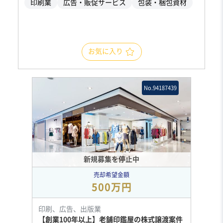
印刷業
広告・販促サービス
包装・梱包資材
お気に入り
No.94187439
新規募集を停止中
売却希望金額
500万円
印刷、広告、出版業
【創業100年以上】老舗印鑑屋の株式譲渡案件