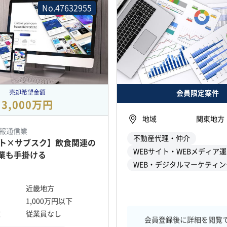
No.47632955
売却希望金額
会員限定案件
3,000万円
地域
関東地方
情報通信業
不動産代理・仲介
イト×サブスク】飲食関連の
WEBサイト・WEBメディア
業も手掛ける
WEB・デジタルマーケティン
近畿地方
1,000万円以下
数
従業員なし
会員登録後に詳細を閲覧