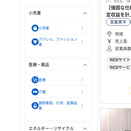
IT、WEB、
【強固な仕
小売業
定収益を計
した不動産
営業黒字
社運営）
小売業
地域
アパレル、ファッション
売上高
業
従業員
WEBサイ
医療・薬品
WEBサービ
医療
介護
調剤薬局、化学、医薬品
業
エネルギー・リサイクル