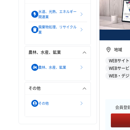
水道、光熱、エネルギー
関連業
廃棄物処理、リサイクル
業
地域
農林、水産、鉱業
WEBサイ
農林、水産、鉱業
WEBサービ
WEB・デ
その他
その他
会員登