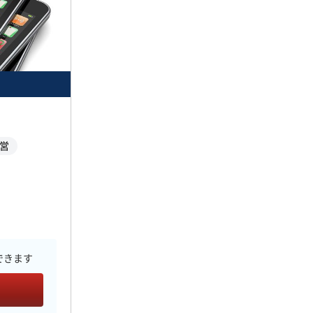
運営
できます