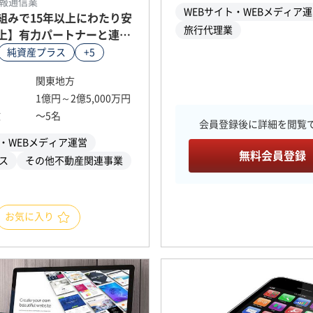
情報通信業
WEBサイト・WEBメディア
組みで15年以上にわたり安
旅行代理業
上】有力パートナーと連携
情報プラットフォーム（自
純資産プラス
+5
関東地方
1億円～2億5,000万円
数
〜5名
会員登録後に詳細を閲覧
ト・WEBメディア運営
無料会員登録
ス
その他不動産関連事業
お気に入り