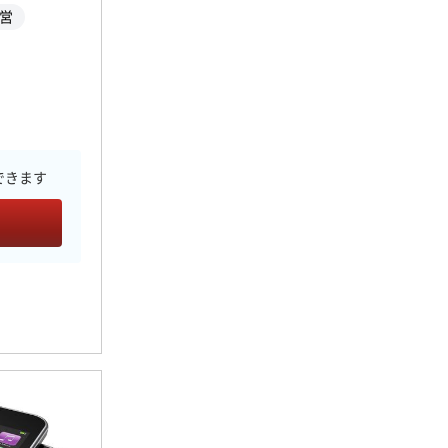
運営
できます