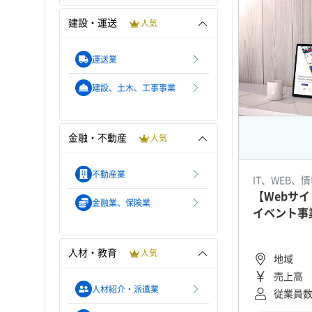
建設・運送
人気
運送業
建設、土木、工事事業
金融・不動産
人気
不動産業
IT、WEB、
【Webサ
金融業、保険業
イベント事
人材・教育
人気
地域
売上高
人材紹介・派遣業
従業員