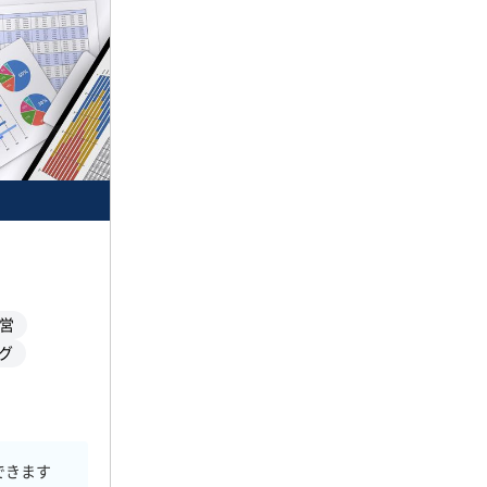
運営
グ
できます