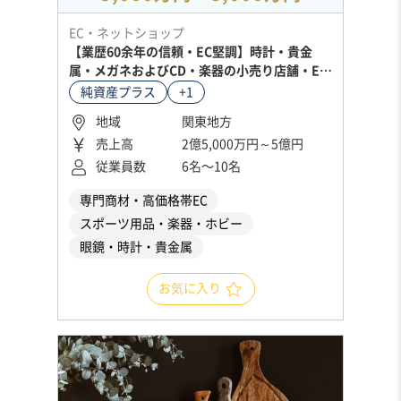
EC・ネットショップ
【業歴60余年の信頼・EC堅調】時計・貴金
属・メガネおよびCD・楽器の小売り店舗・EC
運営会社の株式譲渡
純資産プラス
+1
地域
関東地方
売上高
2億5,000万円～5億円
従業員数
6名〜10名
専門商材・高価格帯EC
スポーツ用品・楽器・ホビー
眼鏡・時計・貴金属
お気に入り