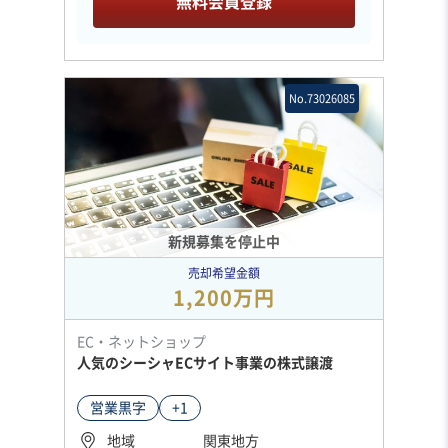
無料会員登録
No.73026085
新規募集を停止中
売却希望金額
1,200万円
EC・ネットショップ
人気のシーシャECサイト事業の株式譲渡
営業黒字
+1
地域
関東地方