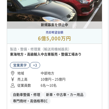
新規募集を停止中
売却希望金額
6億5,000万円
製造・整備・修理業（輸送用機械器具）
東海地方・高級輸入中古車販売・整備工場あり
営業黒字
+3
地域
中部地方
売上高
10億円～25億円
従業員数
6名〜10名
自動車整備・修理
新車・中古車・カー用品
専門商材・高価格帯EC