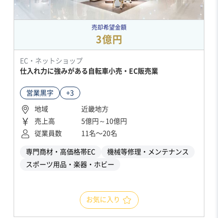
売却希望金額
3億円
EC・ネットショップ
仕入れ力に強みがある自転車小売・EC販売業
営業黒字
+3
地域
近畿地方
売上高
5億円～10億円
従業員数
11名〜20名
専門商材・高価格帯EC
機械等修理・メンテナンス
スポーツ用品・楽器・ホビー
お気に入り