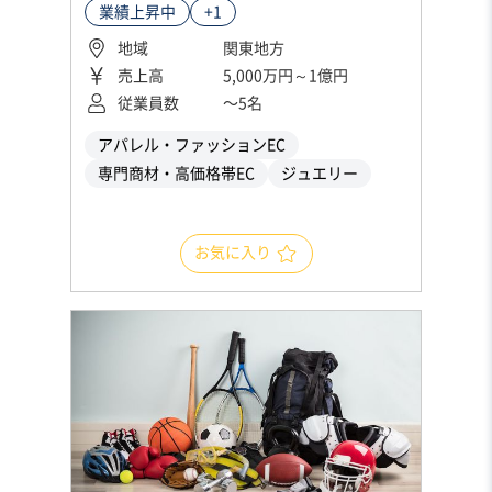
業績上昇中
+1
地域
関東地方
売上高
5,000万円～1億円
従業員数
〜5名
アパレル・ファッションEC
専門商材・高価格帯EC
ジュエリー
お気に入り