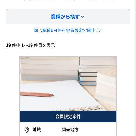
業種から探す
同じ業種の4件を会員限定公開中
19
件中
1〜19
件目を表示
会員限定案件
地域
関東地方