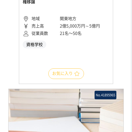
権移譲
地域
関東地方
売上高
2億5,000万円～5億円
従業員数
21名〜50名
資格学校
お気に入り
No.41895965