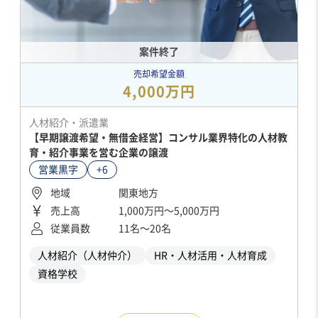
案件終了
売却希望金額
4,000万円
人材紹介・派遣業
【早期譲渡希望・無借金経営】コンサル業界特化の人材教
育・紹介事業を営む企業の譲渡
営業黒字
+6
地域
関東地方
売上高
1,000万円〜5,000万円
従業員数
11名〜20名
人材紹介（人材仲介）
HR・人材活用・人材育成
資格学校