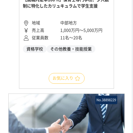
制に特化したカリュキュラムで学生支援
地域
中部地方
売上高
1,000万円〜5,000万円
従業員数
11名〜20名
資格学校
その他教養・技能授業
お気に入り
No.38898229