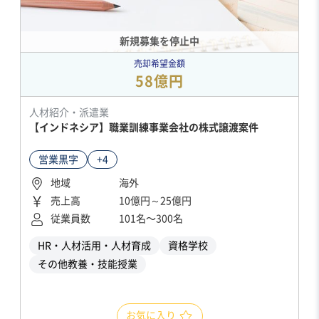
新規募集を停止中
売却希望金額
58億円
人材紹介・派遣業
【インドネシア】職業訓練事業会社の株式譲渡案件
営業黒字
+4
地域
海外
売上高
10億円～25億円
従業員数
101名〜300名
HR・人材活用・人材育成
資格学校
その他教養・技能授業
お気に入り