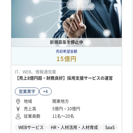
新規募集を停止中
売却希望金額
15億円
IT、WEB、情報通信業
【売上8億円超・財務良好】採用支援サービスの運営
営業黒字
+4
地域
関東地方
売上高
5億円～10億円
従業員数
11名〜20名
WEBサービス
HR・人材活用・人材育成
SaaS