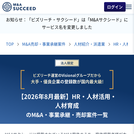
ログイン
お知らせ：「ビズリーチ・サクシード」は「M&Aサクシード」に
サービス名を変更しました
TOP
M&A売却・事業承継案件
人材紹介・派遣業
HR・人材
ビズリーチ運営のVisionalグループだから
大手・優良企業の登録数が国内最大級!
【2026年8月最新】HR・人材活用・
人材育成
のM&A・事業承継・売却案件一覧