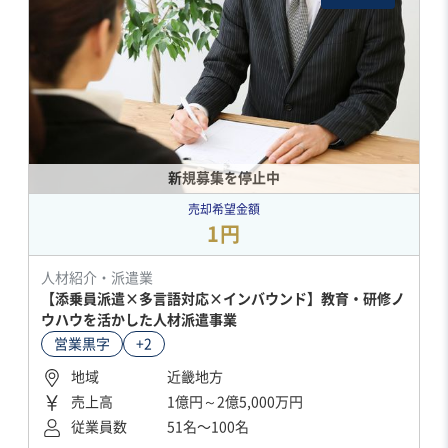
新規募集を停止中
売却希望金額
1円
人材紹介・派遣業
【添乗員派遣×多言語対応×インバウンド】教育・研修ノ
ウハウを活かした人材派遣事業
営業黒字
+2
地域
近畿地方
売上高
1億円～2億5,000万円
従業員数
51名〜100名