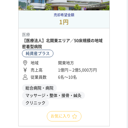
売却希望金額
1円
医療
【医療法人】北関東エリア／50床規模の地域
密着型病院
純資産プラス
地域
関東地方
売上高
1億円～2億5,000万円
従業員数
6名〜10名
総合病院・病院
マッサージ・整体・接骨・鍼灸
クリニック
お気に入り