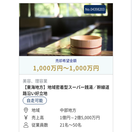
No.04398203
売却希望金額
1,000万円〜1,000万円
美容、理容業
【東海地方】地域密着型スーパー銭湯／幹線道
路沿い好立地
自走可能
地域
中部地方
売上高
1億円～2億5,000万円
従業員数
21名〜50名