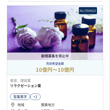
No.37834121
新規募集を停止中
売却希望金額
10億円〜10億円
美容、理容業
リラクゼーション業
営業黒字
+3
地域
関東地方