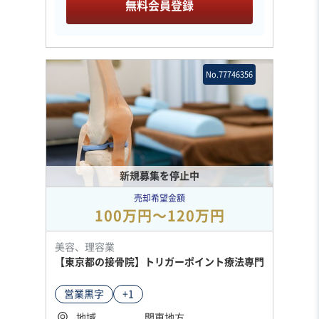
無料会員登録
No.77746356
新規募集を停止中
売却希望金額
100万円〜120万円
美容、理容業
【東京都の接骨院】トリガーポイント療法専門
営業黒字
+1
地域
関東地方