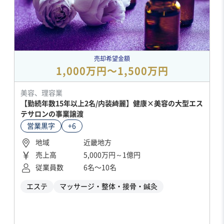
売却希望金額
1,000万円〜1,500万円
美容、理容業
【勤続年数15年以上2名/内装綺麗】健康×美容の大型エス
テサロンの事業譲渡
営業黒字
+6
地域
近畿地方
売上高
5,000万円～1億円
従業員数
6名〜10名
エステ
マッサージ・整体・接骨・鍼灸