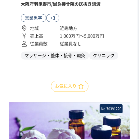
大阪府羽曳野市/鍼灸接骨院の居抜き譲渡
営業黒字
+3
地域
近畿地方
売上高
1,000万円〜5,000万円
従業員数
従業員なし
マッサージ・整体・接骨・鍼灸
クリニック
お気に入り
No.70391220