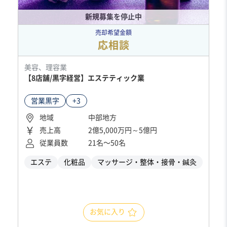
新規募集を停止中
売却希望金額
応相談
美容、理容業
【8店舗/黒字経営】エステティック業
営業黒字
+3
地域
中部地方
売上高
2億5,000万円～5億円
従業員数
21名〜50名
エステ
化粧品
マッサージ・整体・接骨・鍼灸
お気に入り