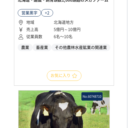
北海道・酪農・飼育頭数1,000頭超のメガファーム
営業黒字
+2
地域
北海道地方
売上高
5億円～10億円
従業員数
6名〜10名
農業
畜産業
その他農林水産鉱業の関連業
お気に入り
No.60748710