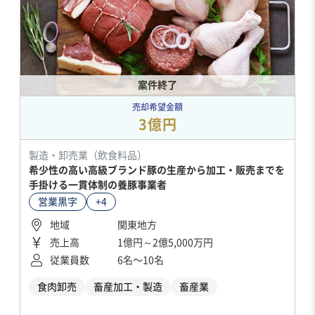
案件終了
売却希望金額
3億円
製造・卸売業（飲食料品）
希少性の高い高級ブランド豚の生産から加工・販売までを
手掛ける一貫体制の養豚事業者
営業黒字
+4
地域
関東地方
売上高
1億円～2億5,000万円
従業員数
6名〜10名
食肉卸売
畜産加工・製造
畜産業