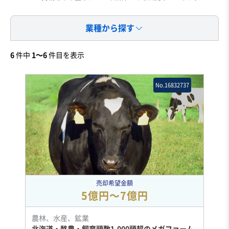
業種から探す
6
件中
1〜6
件目を表示
No.16832737
売却希望金額
5億円〜7億円
農林、水産、鉱業