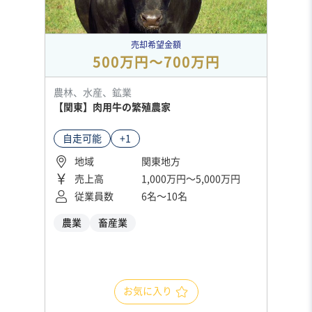
売却希望金額
500万円〜700万円
農林、水産、鉱業
【関東】肉用牛の繁殖農家
自走可能
+1
地域
関東地方
売上高
1,000万円〜5,000万円
従業員数
6名〜10名
農業
畜産業
お気に入り