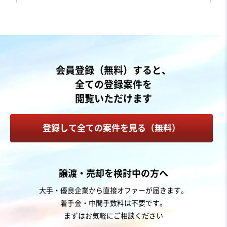
営業黒字
業績上昇中
+2
売却希望金額
1億円〜1億3,000万円
地域
関東地方
会員登録（無料）すると、
売上高
1億円～2億5,000万円
全ての登録案件を
従業員数
21名〜50名
閲覧いただけます
スポーツ・レジャー施設
温泉施設
登録して全ての案件を見る（無料）
お気に入り
旅行、宿泊施設業
譲渡・売却を検討中の方へ
【四国エリア】非対面運営に強い個室型ホテル
大手・優良企業から直接オファーが届きます。
着手金・中間手数料は不要です。
自走可能
まずはお気軽にご相談ください
売却希望金額