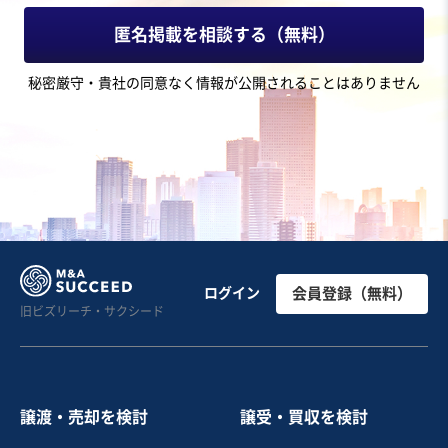
3,800万円〜5,000万円
匿名掲載を相談する（無料）
地域
四国地方
秘密厳守・貴社の同意なく情報が公開されることはありません
売上高
1,000万円〜5,000万円
従業員数
6名〜10名
ホテル・旅館
簡易宿泊施設・民泊
その他レジャー関連
お気に入り
旅行、宿泊施設業
【温泉旅館】海を展望できる露天風呂が魅力
ログイン
会員登録（無料）
旧ビズリーチ・サクシード
売却希望金額
1円〜1円
譲渡・売却を検討
譲受・買収を検討
地域
中部地方