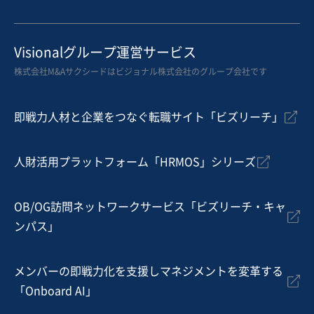
お気に入り
娯楽、レジャー業
Visionalグループ運営サービス
広島市内の設備充実のサウナ事業！
株式会社M&Aサクシードはビジョナル株式会社のグループ会社です
自走可能
独自性の高い商材
即戦力人材と企業をつなぐ転職サイト「ビズリーチ」
売却希望金額
2,500万円
人財活用プラットフォーム「HRMOS」シリーズ
地域
中国地方
売上高
1,000万円〜5,000万円
従業員数
6名〜10名
OB/OG訪問ネットワークサービス「ビズリーチ・キャ
ンパス」
スポーツ・フィットネスジム
スポーツ・レジャー施設
温泉施設
メンバーの即戦力化を支援しマネジメントを変革する
お気に入り
「Onboard AI」