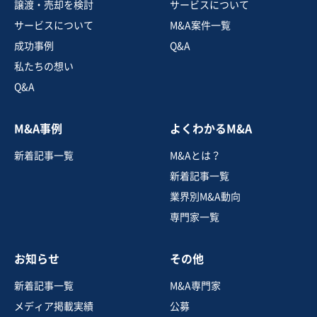
譲渡・売却を検討
サービスについて
売上高
5,000万円～1億円
サービスについて
M&A案件一覧
従業員数
11名〜20名
成功事例
Q&A
ホテル・旅館
温泉施設
寿司・日本料理店
私たちの想い
Q&A
お気に入り
M&A事例
よくわかるM&A
旅行、宿泊施設業
新着記事一覧
M&Aとは？
【有名観光地至近】源泉かけ流しの天然温泉とこだわり
料理が自慢の老舗旅館
新着記事一覧
業界別M&A動向
専門家一覧
売却希望金額
5,000万円〜7,000万円
お知らせ
その他
地域
中部地方
売上高
1,000万円〜5,000万円
新着記事一覧
M&A専門家
従業員数
6名〜10名
メディア掲載実績
公募