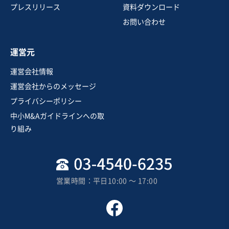
ホテル・旅館
温泉施設
寿司・日本料理店
プレスリリース
資料ダウンロード
お問い合わせ
お気に入り
運営元
娯楽、レジャー業
運営会社情報
【増収増益】インバウンド向け体験型事業
運営会社からのメッセージ
プライバシーポリシー
営業黒字
純資産プラス
+2
中小M&Aガイドラインへの取
売却希望金額
り組み
1億5,000万円〜1億5,000万円
地域
関東地方
売上高
5,000万円～1億円
営業時間：平日10:00 〜 17:00
従業員数
〜5名
スポーツ・レジャー施設
その他旅行業・宿泊施設
その他教養・技能授業