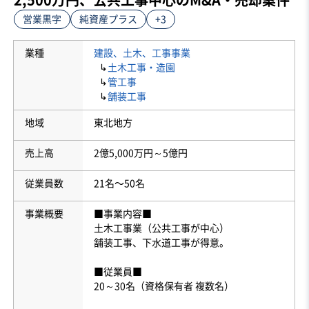
営業黒字
純資産プラス
+3
業種
建設、土木、工事事業
↳
土木工事・造園
↳
管工事
↳
舗装工事
地域
東北地方
売上高
2億5,000万円～5億円
従業員数
21名〜50名
事業概要
■事業内容■
土木工事業（公共工事が中心）
舗装工事、下水道工事が得意。
■従業員■
20～30名（資格保有者 複数名）