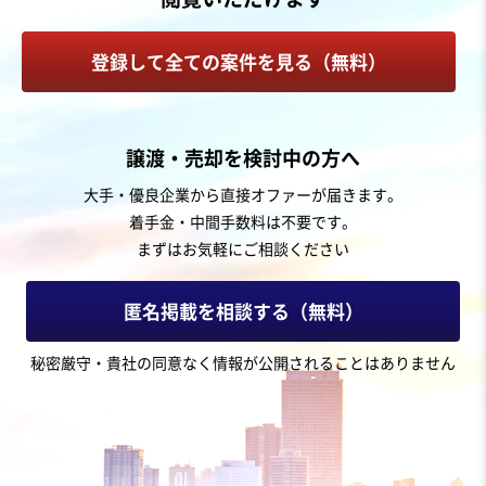
建設工事・ゼネコン
電気工事
登録して全ての案件を見る（無料）
お気に入り
不動産業
譲渡・売却を検討中の方へ
東海地方/ カスタム性の高い住宅設計・施工/ 年間30棟ほ
大手・優良企業から直接オファーが届きます。
どの施工
着手金・中間手数料は不要です。
営業黒字
純資産プラス
まずはお気軽にご相談ください
売却希望金額
2億5,000万円
匿名掲載を相談する（無料）
地域
中部地方
秘密厳守・貴社の同意なく情報が公開されることはありません
売上高
5億円～10億円
従業員数
11名〜20名
不動産代理・仲介
戸建建設販売
建築設計