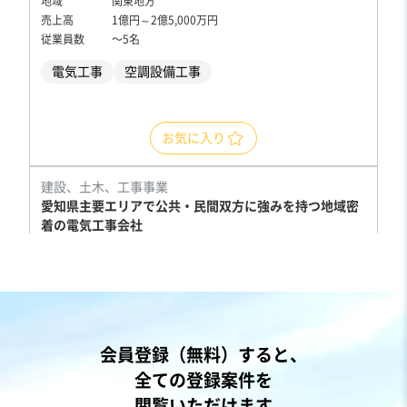
地域
関東地方
売上高
1億円～2億5,000万円
従業員数
〜5名
電気工事
空調設備工事
お気に入り
建設、土木、工事事業
愛知県主要エリアで公共・民間双方に強みを持つ地域密
着の電気工事会社
営業黒字
純資産プラス
売却希望金額
1,200万円〜1,200万円
地域
中部地方
会員登録（無料）すると、
売上高
5,000万円～1億円
全ての登録案件を
従業員数
〜5名
閲覧いただけます