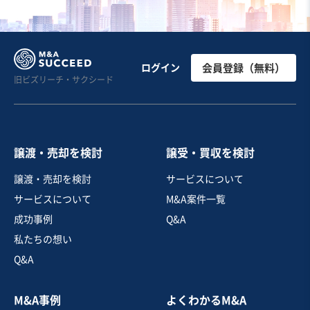
お気に入り
製造・整備・修理業（輸送用機械器具）
自動車整備機器の企画開発・納入工事
ログイン
会員登録（無料）
旧ビズリーチ・サクシード
売却希望金額
1億円
譲渡・売却を検討
譲受・買収を検討
地域
関東地方
譲渡・売却を検討
サービスについて
売上高
2億5,000万円～5億円
サービスについて
M&A案件一覧
従業員数
11名〜20名
成功事例
Q&A
自動車・附属品製造・卸売
機械器具設置工事
私たちの想い
機械等修理・メンテナンス
Q&A
お気に入り
M&A事例
よくわかるM&A