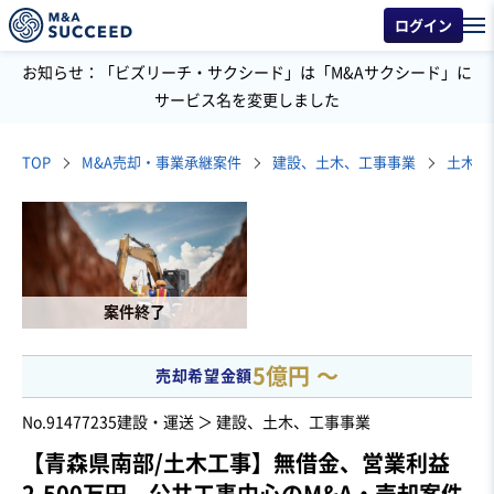
ログイン
お知らせ：「ビズリーチ・サクシード」は「M&Aサクシード」に
サービス名を変更しました
TOP
M&A売却・事業承継案件
建設、土木、工事事業
土木工
案件終了
5億円 〜
売却希望金額
No.91477235
建設・運送 ＞ 建設、土木、工事事業
【青森県南部/土木工事】無借金、営業利益
2,500万円、公共工事中心のM&A・売却案件