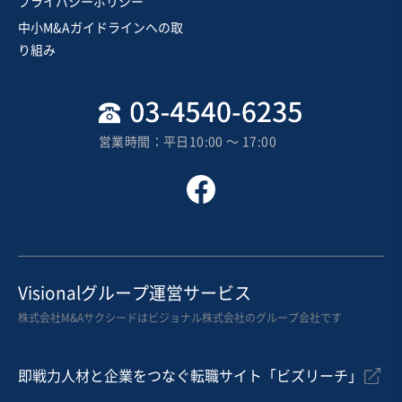
プライバシーポリシー
営業黒字
純資産プラス
中小M&Aガイドラインへの取
売却希望金額
り組み
8,000万円〜8,000万円
地域
中部地方
売上高
5,000万円～1億円
営業時間：平日10:00 〜 17:00
従業員数
〜5名
土木工事・造園
塗装工事
土木設計
お気に入り
建設、土木、工事事業
Visionalグループ運営サービス
【社長継続可能】愛知県中部の型枠、足場、コンクリー
株式会社M&Aサクシードはビジョナル株式会社のグループ会社です
ト工事会社譲渡
即戦力人材と企業をつなぐ転職サイト「ビズリーチ」
売却希望金額