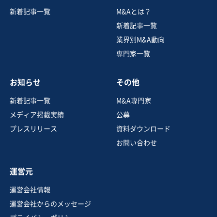
建設、土木、工事事業
新着記事一覧
M&Aとは？
【業歴50年以上】コンクリートブロックの製造・販売
新着記事一覧
業界別M&A動向
専門家一覧
売却希望金額
1,000万円〜3,000万円
お知らせ
その他
地域
四国地方
売上高
1,000万円〜5,000万円
新着記事一覧
M&A専門家
従業員数
〜5名
メディア掲載実績
公募
生コン、コンクリート2次製品製造
プレスリリース
資料ダウンロード
建材製造・販売
お問い合わせ
お気に入り
運営元
建設、土木、工事事業
運営会社情報
建設関連（建設コンサルタント／土木工事・補修等）
運営会社からのメッセージ