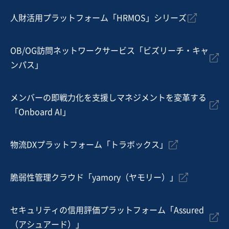
330万円〜550万円
人財活用プラットフォーム「HRMOS」シリーズ
地域
中部地方
売上高
5,000万円～1億円
従業員数
〜5名
OB/OG訪問ネットワークサービス「ビズリーチ・キャ
ンパス」
建設工事・ゼネコン
土木工事・造園
その他工事
メンバーの即戦力化を支援しマネジメントを変革する
お気に入り
「Onboard AI」
建設、土木、工事事業
【黒字/純資産7億円超/無借金】高耐震×自由設計の九州
物流DXプラットフォーム「トラボックス」
ハウスメーカー（注文・建売）
脆弱性管理クラウド「yamory（ヤモリー）」
売却希望金額
7億円〜8億円
セキュリティの信用評価プラットフォーム「Assured
地域
九州地方
（アシュアード）」