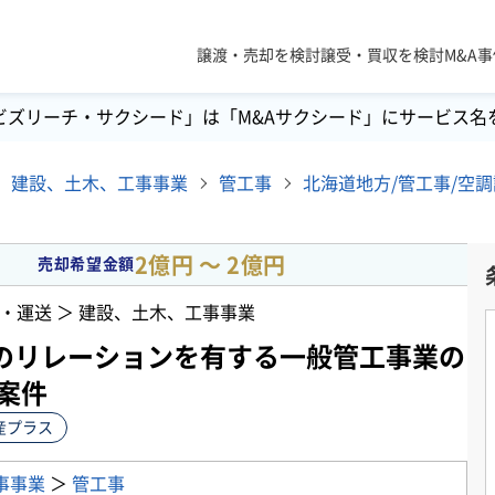
譲渡・売却を検討
譲受・買収を検討
M&A
ビズリーチ・サクシード」は「M&Aサクシード」にサービス名
建設、土木、工事事業
管工事
2億円 〜 2億円
売却希望金額
・運送 ＞ 建設、土木、工事事業
のリレーションを有する一般管工事業の
案件
産プラス
事事業
＞
管工事