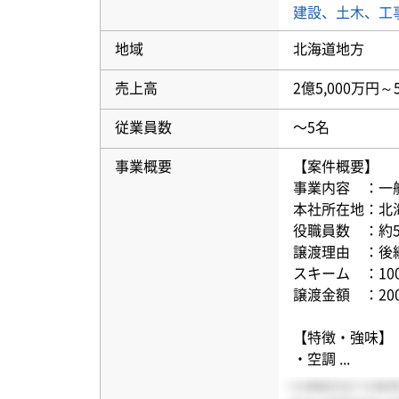
建設、土木、工
地域
北海道地方
売上高
2億5,000万円～
従業員数
〜5名
事業概要
【案件概要】
事業内容 ：一
本社所在地：北
役職員数 ：約
譲渡理由 ：後
スキーム ：10
譲渡金額 ：20
【特徴・強味】
・空調
...