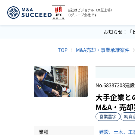
当社はビジョナル（東証上場）
のグループ会社です
お知らせ：「
TOP
M&A売却・事業承継案件
No.68387208
建設
大手企業と
M&A・売却
営業黒字
純資
業種
建設、土木、工