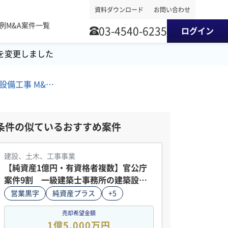
資料ダウンロード
お問い合わせ
事例
M&A案件一覧
03-4540-6235
ログイン
を変更しました
北海道地方/管工事/空調設備工事 M&A・事業譲渡案件
条件の似ているおすすめ案件
建設、土木、工事事業
【純資産1億円・有資格者複数】官公庁
案件9割 一級建築士事務所の建築設備
設計会社
営業黒字
純資産プラス
+5
売却希望金額
1億5,000万円