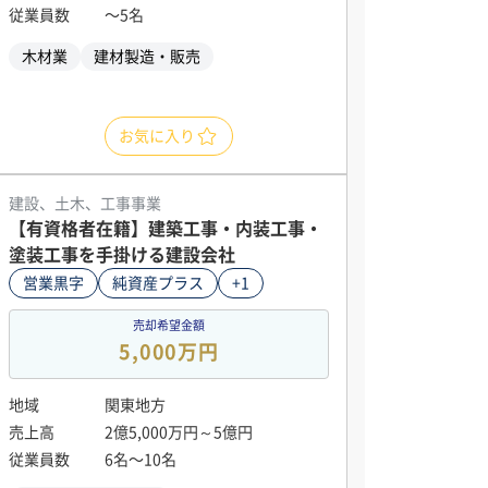
従業員数
〜5名
木材業
建材製造・販売
お気に入り
建設、土木、工事事業
【有資格者在籍】建築工事・内装工事・
塗装工事を手掛ける建設会社
営業黒字
純資産プラス
+1
売却希望金額
5,000万円
地域
関東地方
売上高
2億5,000万円～5億円
従業員数
6名〜10名