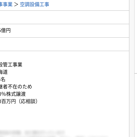
事事業
＞
空調設備工事
5億円
般管工事業
海道
5名
継者不在のため
0％株式譲渡
0百万円（応相談）