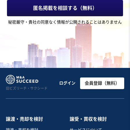
12億円〜12億円
匿名掲載を相談する（無料）
地域
近畿地方
秘密厳守・貴社の同意なく情報が公開されることはありません
売上高
10億円～25億円
従業員数
21名〜50名
産業用機械製造
制御盤製造
半導体
お気に入り
製造・卸売業（機械・電機・電子部品）
産業機器向け電子機器開発製造業
ログイン
会員登録（無料）
旧ビズリーチ・サクシード
営業黒字
純資産プラス
+2
売却希望金額
8,000万円〜8,000万円
譲渡・売却を検討
譲受・買収を検討
地域
中国地方
譲渡・売却を検討
サービスについて