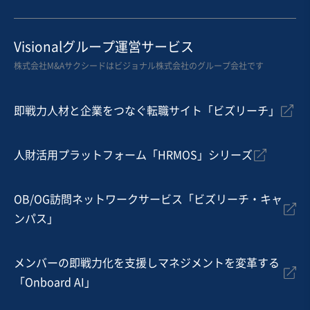
お気に入り
製造・整備・修理業（輸送用機械器具）
Visionalグループ運営サービス
【九州の造船会社】高収益性と安定顧客基盤/従業員・取
株式会社M&Aサクシードはビジョナル株式会社のグループ会社です
引先継続希望/売上約8千万円
営業黒字
独自性の高い商材
即戦力人材と企業をつなぐ転職サイト「ビズリーチ」
売却希望金額
7,000万円〜7,000万円
人財活用プラットフォーム「HRMOS」シリーズ
地域
九州地方
売上高
5,000万円～1億円
従業員数
〜5名
OB/OG訪問ネットワークサービス「ビズリーチ・キャ
ンパス」
船舶・船舶用機関製造・修理・卸売
機械等修理・メンテナンス
メンバーの即戦力化を支援しマネジメントを変革する
お気に入り
「Onboard AI」
建設、土木、工事事業