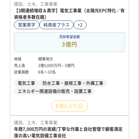
建設、土木、工事事業
【3期連続増収＆黒字】電気工事業（太陽光EPC特化／有
資格者多数在籍）
営業黒字
純資産プラス
+2
売却希望金額
3億円
地域
関東地方
売上高
2億5,000万円～5億円
従業員数
6名〜10名
電気工事
防水工事・屋根工事・外構工事
エネルギー関連設備の販売・設置工事
お気に入り
建設、土木、工事事業
年商7,000万円の実績/丁寧な作業と自社管理で顧客満足
度の高い電気設備工事会社