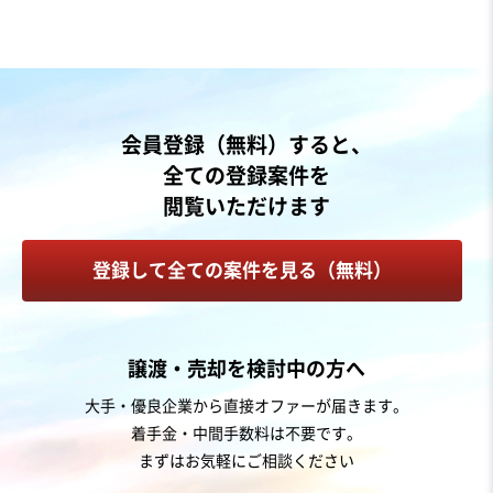
営業黒字
純資産プラス
+1
売却希望金額
7,500万円
地域
関東地方
会員登録（無料）すると、
売上高
5,000万円～1億円
全ての登録案件を
従業員数
従業員なし
閲覧いただけます
電気工事
通信工事
登録して全ての案件を見る（無料）
お気に入り
製造・卸売業（機械・電機・電子部品）
譲渡・売却を検討中の方へ
製造機器メーカー（無借金・老舗企業・ファブレス）
大手・優良企業から直接オファーが届きます。
着手金・中間手数料は不要です。
まずはお気軽にご相談ください
売却希望金額