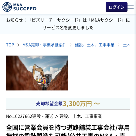
ログイン
お知らせ：「ビズリーチ・サクシード」は「M&Aサクシード」に
サービス名を変更しました
TOP
M&A売却・事業承継案件
建設、土木、工事事業
土木工
3,300万円 〜
売却希望金額
No.10227662
建設・運送 ＞ 建設、土木、工事事業
全国に営業会員を持つ道路舗装工事会社/専用
機材の設計製造も可能/公共工事のM&A・売