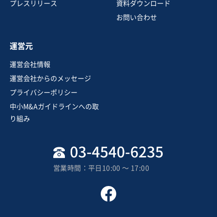
機械器具設置工事
通信工事
プレスリリース
資料ダウンロード
お問い合わせ
お気に入り
運営元
建設、土木、工事事業
運営会社情報
【譲渡金減額】23区内パーテーション・サッシ施工／有
運営会社からのメッセージ
利子負債なし
プライバシーポリシー
実質無借金
自走可能
中小M&Aガイドラインへの取
売却希望金額
り組み
1,000万円〜1,500万円
地域
関東地方
売上高
1,000万円〜5,000万円
営業時間：平日10:00 〜 17:00
従業員数
6名〜10名
内装工事・内装リフォーム
ガラス・サッシ加工設置