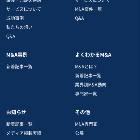
売上高
1億円～2億5,000万円
サービスについて
M&A案件一覧
従業員数
6名〜10名
成功事例
Q&A
電子部品製造
電子部品設計
産業用機械製造
私たちの想い
Q&A
お気に入り
M&A事例
よくわかるM&A
建設、土木、工事事業
新着記事一覧
M&Aとは？
【関連会社2社】通信設備工事業株式譲渡案件（東北地
方）
新着記事一覧
業界別M&A動向
専門家一覧
売却希望金額
1円〜1円
お知らせ
その他
地域
東北地方
売上高
5,000万円～1億円
新着記事一覧
M&A専門家
従業員数
6名〜10名
メディア掲載実績
公募