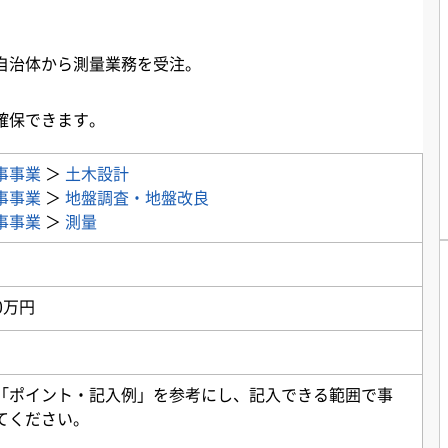
治体から測量業務を受注。

確保できます。
事事業
＞
土木設計
事事業
＞
地盤調査・地盤改良
事事業
＞
測量
0万円
「ポイント・記入例」を参考にし、記入できる範囲で事
てください。