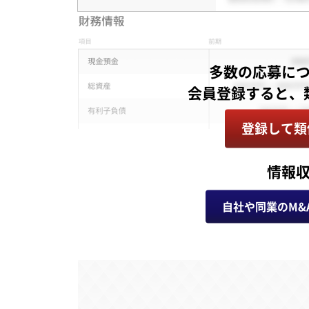
多数の応募に
登録して類
情報
自社や同業のM&