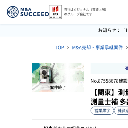
当社はビジョナル（東証上場）
のグループ会社です
お知らせ：「
TOP
M&A売却・事業承継案件
No.87558678
建設
案件終了
【関東】測
測量士補 
営業黒字
純資