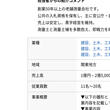
担当者からの紹介コメント
創業50年以上の老舗測量会社です。

公共の入札資格を保有し、主に官公庁・自
売上は安定し、黒字経営を維持。

測量士と測量士補を多数抱え、即戦力を
業種
建設、土木、工
建設、土木、工
建設、土木、工
地域
関東地方
売上高
1億円～2億5,00
従業員数
11名〜20名
事業概要
▼以下の雛形と
業内容を記載し
▼事業内容