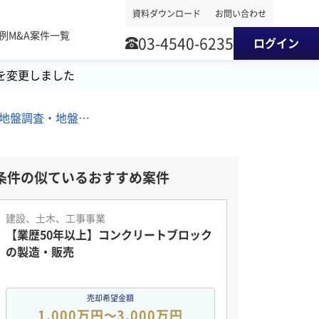
資料ダウンロード
お問い合わせ
事例
M&A案件一覧
03-4540-6235
ログイン
を変更しました
北関東地方/土木設計/地盤調査・地盤改良/測量 M&A・事業譲渡案件
条件の似ているおすすめ案件
建設、土木、工事事業
【業歴50年以上】コンクリートブロック
の製造・販売
売却希望金額
1,000万円〜3,000万円