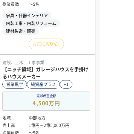
従業員数
〜5名
家具・什器インテリア
内装工事・内装リフォーム
建材製造・販売
お気に入り
建設、土木、工事事業
【ニッチ領域】ガレージハウスを手掛け
るハウスメーカー
営業黒字
純資産プラス
+1
売却希望金額
4,500万円
地域
中部地方
売上高
1億円～2億5,000万円
従業員数
〜5名