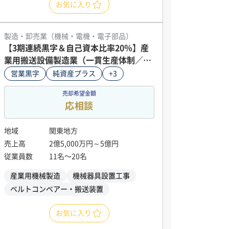
お気に入り
製造・卸売業（機械・電機・電子部品）
【3期連続黒字＆自己資本比率20％】産
業用搬送設備製造業（一貫生産体制／南
関東）
営業黒字
純資産プラス
+3
売却希望金額
応相談
地域
関東地方
売上高
2億5,000万円～5億円
従業員数
11名〜20名
産業用機械製造
機械器具設置工事
ベルトコンベアー・搬送装置
お気に入り