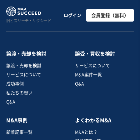
建設、土木、工事事業
【ニッチ領域】ガレージハウスを手掛けるハウスメーカ
ログイン
会員登録（無料）
旧ビズリーチ・サクシード
ー
営業黒字
純資産プラス
+1
売却希望金額
4,500万円
譲渡・売却を検討
譲受・買収を検討
地域
中部地方
譲渡・売却を検討
サービスについて
売上高
1億円～2億5,000万円
サービスについて
M&A案件一覧
従業員数
〜5名
成功事例
Q&A
建設工事・ゼネコン
戸建建設販売
建築設計
私たちの想い
Q&A
お気に入り
M&A事例
よくわかるM&A
建設、土木、工事事業
新着記事一覧
M&Aとは？
【黒字/純資産7億円超/無借金】高耐震×自由設計の九州