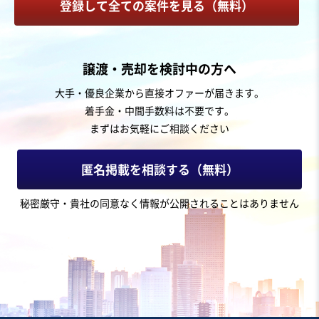
登録して全ての案件を見る（無料）
お気に入り
建設、土木、工事事業
譲渡・売却を検討中の方へ
関東主要エリアに複数拠点を展開する年商4.6億円のエク
大手・優良企業から直接オファーが届きます。
ステリア企業
着手金・中間手数料は不要です。
まずはお気軽にご相談ください
売却希望金額
2,000万円
匿名掲載を相談する（無料）
地域
関東地方
秘密厳守・貴社の同意なく情報が公開されることはありません
売上高
2億5,000万円～5億円
従業員数
11名〜20名
土木工事・造園
防水工事・屋根工事・外構工事
建材製造・販売
お気に入り