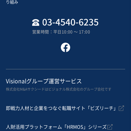
り組み
5,000万円
地域
関東地方
売上高
2億5,000万円～5億円
営業時間：平日10:00 〜 17:00
従業員数
6名〜10名
建設工事・ゼネコン
内装工事・内装リフォーム
塗装工事
お気に入り
建設、土木、工事事業
Visionalグループ運営サービス
【関連会社2社】通信設備工事業株式譲渡案件（東北地
株式会社M&Aサクシードはビジョナル株式会社のグループ会社です
方）
即戦力人材と企業をつなぐ転職サイト「ビズリーチ」
売却希望金額
1円〜1円
人財活用プラットフォーム「HRMOS」シリーズ