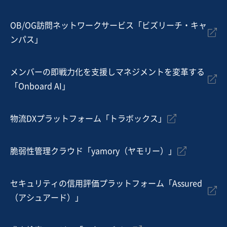
地域
東北地方
売上高
5,000万円～1億円
従業員数
6名〜10名
OB/OG訪問ネットワークサービス「ビズリーチ・キャ
ンパス」
機械器具設置工事
通信工事
メンバーの即戦力化を支援しマネジメントを変革する
お気に入り
「Onboard AI」
建設、土木、工事事業
【3期連続増収＆黒字】電気工事業（太陽光EPC特化／有
物流DXプラットフォーム「トラボックス」
資格者多数在籍）
営業黒字
純資産プラス
+2
脆弱性管理クラウド「yamory（ヤモリー）」
売却希望金額
3億円
セキュリティの信用評価プラットフォーム「Assured
地域
関東地方
（アシュアード）」
売上高
2億5,000万円～5億円
従業員数
6名〜10名