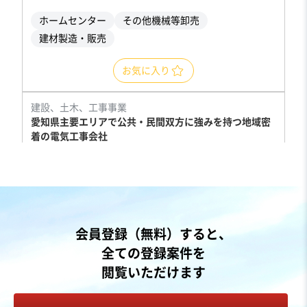
ホームセンター
その他機械等卸売
建材製造・販売
お気に入り
建設、土木、工事事業
愛知県主要エリアで公共・民間双方に強みを持つ地域密
着の電気工事会社
営業黒字
純資産プラス
売却希望金額
1,200万円〜1,500万円
地域
中部地方
会員登録（無料）すると、
売上高
5,000万円～1億円
全ての登録案件を
従業員数
非公開
閲覧いただけます
建設工事・ゼネコン
電気工事
通信工事