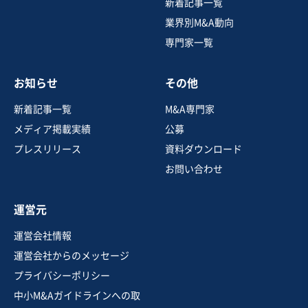
ハウスメーカー（注文・建売）
新着記事一覧
業界別M&A動向
専門家一覧
売却希望金額
7億円〜8億円
お知らせ
その他
地域
九州地方
売上高
10億円～25億円
新着記事一覧
M&A専門家
従業員数
21名〜50名
メディア掲載実績
公募
建設工事・ゼネコン
戸建建設販売
建築設計
プレスリリース
資料ダウンロード
お問い合わせ
お気に入り
運営元
建設、土木、工事事業
運営会社情報
【有資格者在籍】建築工事・内装工事・塗装工事を手掛
運営会社からのメッセージ
ける建設会社
プライバシーポリシー
営業黒字
純資産プラス
+1
中小M&Aガイドラインへの取
売却希望金額