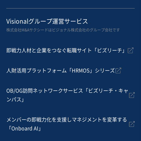
お気に入り
Visionalグループ運営サービス
製造・卸売業（機械・電機・電子部品）
株式会社M&Aサクシードはビジョナル株式会社のグループ会社です
四国地方で20年以上の実績。地域密着型の機械製造販
売・修理で産業を支える企業
即戦力人材と企業をつなぐ転職サイト「ビズリーチ」
売却希望金額
500万円
人財活用プラットフォーム「HRMOS」シリーズ
地域
四国地方
売上高
1,000万円〜5,000万円
OB/OG訪問ネットワークサービス「ビズリーチ・キャ
従業員数
〜5名
ンパス」
産業用機械製造
産業用機械卸売
機械等修理・メンテナンス
メンバーの即戦力化を支援しマネジメントを変革する
「Onboard AI」
お気に入り