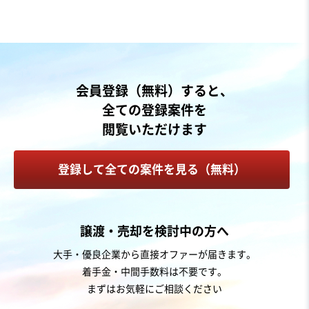
純資産プラス
自走可能
売却希望金額
6,000万円〜6,000万円
地域
近畿地方
会員登録（無料）すると、
売上高
1億円～2億5,000万円
全ての登録案件を
従業員数
〜5名
閲覧いただけます
プレス加工
製缶板金
金属部品製造
登録して全ての案件を見る（無料）
お気に入り
製造・卸売業（機械・電機・電子部品）
譲渡・売却を検討中の方へ
【特許申請中】ラジオチューナーIC事業の譲渡
大手・優良企業から直接オファーが届きます。
着手金・中間手数料は不要です。
独自性の高い商材
まずはお気軽にご相談ください
売却希望金額