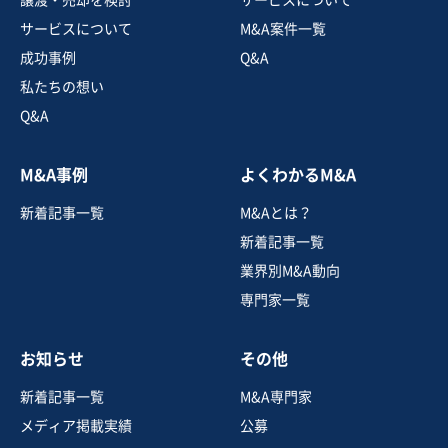
売上高
1億円～2億5,000万円
サービスについて
M&A案件一覧
従業員数
21名〜50名
成功事例
Q&A
金属切削・プレス・鋳造
金属部品製造
私たちの想い
医療機器製造・卸売
Q&A
お気に入り
M&A事例
よくわかるM&A
運送業
新着記事一覧
M&Aとは？
【千葉県】工場メンテナンス下請け事業
新着記事一覧
営業黒字
業界別M&A動向
専門家一覧
売却希望金額
4億円
お知らせ
その他
地域
関東地方
売上高
5億円～10億円
新着記事一覧
M&A専門家
従業員数
21名〜50名
メディア掲載実績
公募