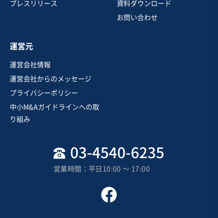
トラック運送
機械器具設置工事
プレスリリース
資料ダウンロード
機械等修理・メンテナンス
お問い合わせ
お気に入り
運営元
EC・ネットショップ
運営会社情報
仕入れ力に強みがある自転車小売・EC販売業
運営会社からのメッセージ
プライバシーポリシー
営業黒字
純資産プラス
+2
中小M&Aガイドラインへの取
売却希望金額
り組み
3億円
地域
近畿地方
売上高
5億円～10億円
営業時間：平日10:00 〜 17:00
従業員数
11名〜20名
専門商材・高価格帯EC
機械等修理・メンテナンス
スポーツ用品・楽器・ホビー