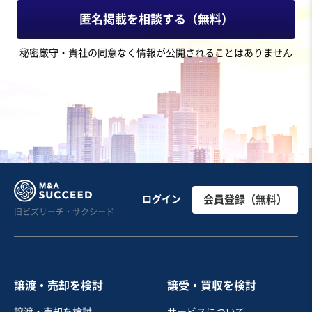
2億円〜5億円
匿名掲載を相談する（無料）
地域
関東地方
秘密厳守・貴社の同意なく情報が公開されることはありません
売上高
1,000万円以下
従業員数
従業員なし
電子部品製造
電子部品設計
半導体
お気に入り
製造・卸売業（金属・プラスチック）
製造業（精密部品） ※再生案件（第２会社方式予定）
ログイン
会員登録（無料）
旧ビズリーチ・サクシード
売却希望金額
2億円
譲渡・売却を検討
譲受・買収を検討
地域
関東地方
譲渡・売却を検討
サービスについて