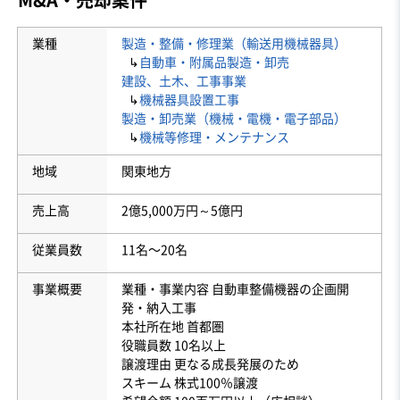
業種
製造・整備・修理業（輸送用機械器具）
↳
自動車・附属品製造・卸売
建設、土木、工事事業
↳
機械器具設置工事
製造・卸売業（機械・電機・電子部品）
↳
機械等修理・メンテナンス
地域
関東地方
売上高
2億5,000万円～5億円
従業員数
11名〜20名
事業概要
業種・事業内容 自動車整備機器の企画開
発・納入工事
本社所在地 首都圏
役職員数 10名以上
譲渡理由 更なる成長発展のため
スキーム 株式100％譲渡