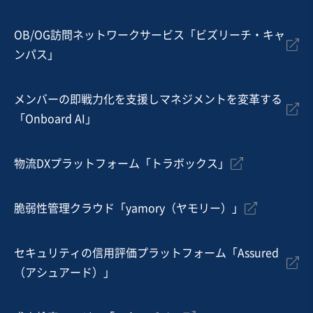
地域
中部地方
売上高
5億円～10億円
従業員数
101名〜300名
OB/OG訪問ネットワークサービス「ビズリーチ・キャ
ンパス」
電子部品製造
技術者派遣
半導体
メンバーの即戦力化を支援しマネジメントを変革する
お気に入り
「Onboard AI」
建設、土木、工事事業
太陽光発電システム工事・電気工事会社
物流DXプラットフォーム「トラボックス」
営業黒字
純資産プラス
+1
脆弱性管理クラウド「yamory（ヤモリー）」
売却希望金額
4,000万円
セキュリティの信用評価プラットフォーム「Assured
地域
関東地方
（アシュアード）」
売上高
1億円～2億5,000万円
従業員数
6名〜10名