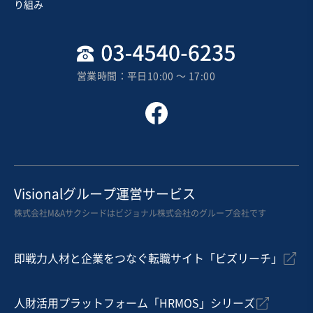
り組み
6,000万1円〜6,000万円
地域
関東地方
売上高
5,000万円～1億円
営業時間：平日10:00 〜 17:00
従業員数
〜5名
産業用機械製造
金属部品製造
ベルトコンベアー・搬送装置
お気に入り
製造・卸売業（機械・電機・電子部品）
Visionalグループ運営サービス
液晶カラーフィルター・FCBGA関連の高付加価値製造×
株式会社M&Aサクシードはビジョナル株式会社のグループ会社です
人材派遣モデル企業
営業黒字
純資産プラス
+1
即戦力人材と企業をつなぐ転職サイト「ビズリーチ」
売却希望金額
5億円〜10億円
人財活用プラットフォーム「HRMOS」シリーズ