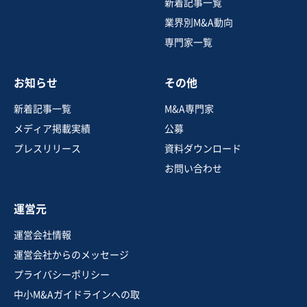
建設業
新着記事一覧
営業黒字
純資産プラス
+2
業界別M&A動向
専門家一覧
売却希望金額
5億円〜5億円
お知らせ
その他
地域
中部地方
売上高
2億5,000万円～5億円
新着記事一覧
M&A専門家
従業員数
21名〜50名
メディア掲載実績
公募
建設工事・ゼネコン
土木工事・造園
舗装工事
プレスリリース
資料ダウンロード
お問い合わせ
お気に入り
運営元
製造・卸売業（機械・電機・電子部品）
運営会社情報
機械装置設計会社、上場大手グループとの強固な取引関
運営会社からのメッセージ
係と高い技術力を保有
プライバシーポリシー
実質無借金
中小M&Aガイドラインへの取
売却希望金額