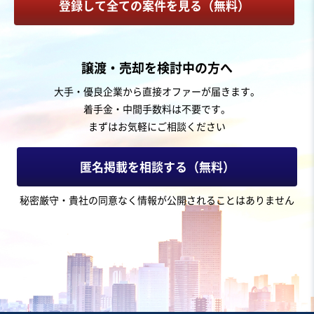
登録して全ての案件を見る（無料）
お気に入り
建設、土木、工事事業
譲渡・売却を検討中の方へ
【ニッチ領域】ガレージハウスを手掛けるハウスメーカ
大手・優良企業から直接オファーが届きます。
ー
着手金・中間手数料は不要です。
営業黒字
純資産プラス
+1
まずはお気軽にご相談ください
売却希望金額
4,500万円
匿名掲載を相談する（無料）
地域
中部地方
秘密厳守・貴社の同意なく情報が公開されることはありません
売上高
1億円～2億5,000万円
従業員数
〜5名
建設工事・ゼネコン
戸建建設販売
建築設計
お気に入り