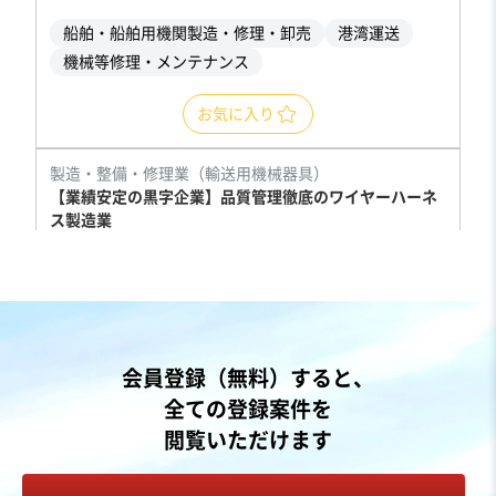
船舶・船舶用機関製造・修理・卸売
港湾運送
機械等修理・メンテナンス
お気に入り
製造・整備・修理業（輸送用機械器具）
【業績安定の黒字企業】品質管理徹底のワイヤーハーネ
ス製造業
純資産プラス
業績上昇中
売却希望金額
4,000万円〜4,000万円
地域
関東地方
会員登録（無料）すると、
売上高
1億円～2億5,000万円
全ての登録案件を
従業員数
11名〜20名
閲覧いただけます
自動車・附属品製造・卸売
電子部品製造