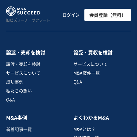
製造・卸売業（機械・電機・電子部品）
四国地方で20年以上の実績。地域密着型の機械製造販
ログイン
会員登録（無料）
旧ビズリーチ・サクシード
売・修理で産業を支える企業
売却希望金額
500万円
譲渡・売却を検討
譲受・買収を検討
地域
四国地方
譲渡・売却を検討
サービスについて
売上高
1,000万円〜5,000万円
サービスについて
M&A案件一覧
従業員数
〜5名
成功事例
Q&A
産業用機械製造
産業用機械卸売
私たちの想い
機械等修理・メンテナンス
Q&A
お気に入り
M&A事例
よくわかるM&A
建設、土木、工事事業
新着記事一覧
M&Aとは？
【有資格者多数/経審高得点】土木工事を中心とした総合