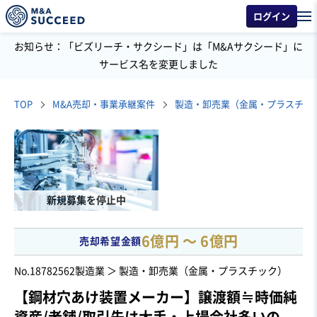
ログイン
お知らせ：「ビズリーチ・サクシード」は「M&Aサクシード」に
サービス名を変更しました
TOP
M&A売却・事業承継案件
製造・卸売業（金属・プラスチッ
新規募集を停止中
6億円 〜 6億円
売却希望金額
No.18782562
製造業 ＞ 製造・卸売業（金属・プラスチック）
【鋼材穴あけ装置メーカー】譲渡額≒時価純
資産/老舗/取引先は大手・上場会社多いの