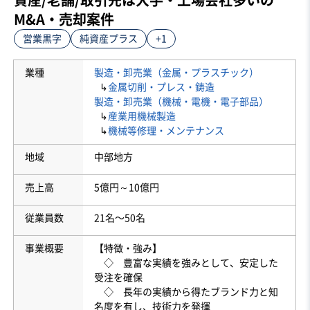
M&A・売却案件
営業黒字
純資産プラス
+1
業種
製造・卸売業（金属・プラスチック）
↳
金属切削・プレス・鋳造
製造・卸売業（機械・電機・電子部品）
↳
産業用機械製造
↳
機械等修理・メンテナンス
地域
中部地方
売上高
5億円～10億円
従業員数
21名〜50名
事業概要
【特徴・強み】
◇ 豊富な実績を強みとして、安定した
受注を確保
◇ 長年の実績から得たブランド力と知
名度を有し、技術力を発揮