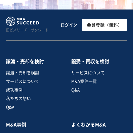
お気に入り
製造・卸売業（機械・電機・電子部品）
【黒字・安定収益】フィリピンのプラスチック成形法人
ログイン
会員登録（無料）
旧ビズリーチ・サクシード
の譲渡
営業黒字
実質無借金
+3
売却希望金額
3,000万円〜7,000万円
譲渡・売却を検討
譲受・買収を検討
地域
海外
譲渡・売却を検討
サービスについて
売上高
1億円～2億5,000万円
サービスについて
M&A案件一覧
従業員数
6名〜10名
成功事例
Q&A
電子部品製造
プラスチック射出成型
私たちの想い
その他プラスチック加工
Q&A
お気に入り
M&A事例
よくわかるM&A
製造・卸売業（機械・電機・電子部品）