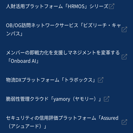
人財活用プラットフォーム「HRMOS」シリーズ
地域
中部地方
売上高
2億5,000万円～5億円
従業員数
21名〜50名
OB/OG訪問ネットワークサービス「ビズリーチ・キャ
ンパス」
自動車・附属品製造・卸売
産業用機械製造
治具製造
メンバーの即戦力化を支援しマネジメントを変革する
お気に入り
「Onboard AI」
製造・卸売業（金属・プラスチック）
【資格者在籍/老舗企業】精密板金加工・プレス加工業
物流DXプラットフォーム「トラボックス」
営業黒字
純資産プラス
脆弱性管理クラウド「yamory（ヤモリー）」
売却希望金額
3,500万円〜4,000万円
セキュリティの信用評価プラットフォーム「Assured
地域
近畿地方
（アシュアード）」
売上高
1億円～2億5,000万円