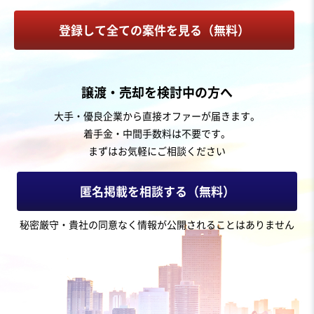
登録して全ての案件を見る（無料）
お気に入り
製造・卸売業（金属・プラスチック）
譲渡・売却を検討中の方へ
【東海地方】工業資材向け包装資材の設計、製造及び販
大手・優良企業から直接オファーが届きます。
売を行う会社の株式譲渡
着手金・中間手数料は不要です。
独自性の高い商材
まずはお気軽にご相談ください
売却希望金額
3,000万円〜3,000万円
匿名掲載を相談する（無料）
地域
中部地方
秘密厳守・貴社の同意なく情報が公開されることはありません
売上高
2億5,000万円～5億円
従業員数
11名〜20名
金型設計・製造
包装・梱包資材
その他プラスチック加工