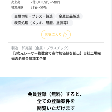
売上高
2億5,000万円～5億円
従業員数
21名〜50名
金属切削・プレス・鋳造
金属部品製造
表面処理（メッキ、研磨、塗装等）
お気に入り
製造・卸売業（金属・プラスチック）
【3次元レーザー複数台で高付加価値を創出】自社工場完
備の老舗金属加工企業
純資産プラス
独自性の高い商材
売却希望金額
2,000万円
地域
関東地方
会員登録（無料）すると、
売上高
1,000万円〜5,000万円
全ての登録案件を
従業員数
〜5名
閲覧いただけます
プレス加工
製缶板金
金属部品製造