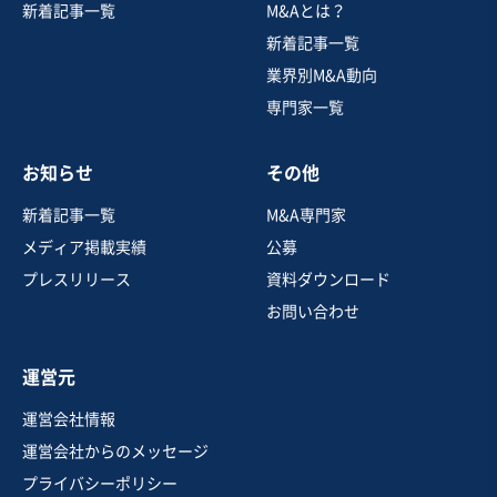
新着記事一覧
M&Aとは？
機械装置設計会社、上場大手グループとの強固な取引関
係と高い技術力を保有
新着記事一覧
実質無借金
業界別M&A動向
専門家一覧
売却希望金額
6,000万1円〜6,000万円
お知らせ
その他
地域
関東地方
売上高
5,000万円～1億円
新着記事一覧
M&A専門家
従業員数
〜5名
メディア掲載実績
公募
産業用機械製造
金属部品製造
プレスリリース
資料ダウンロード
ベルトコンベアー・搬送装置
お問い合わせ
お気に入り
運営元
運送業
運営会社情報
【千葉県】工場メンテナンス下請け事業
運営会社からのメッセージ
プライバシーポリシー
営業黒字