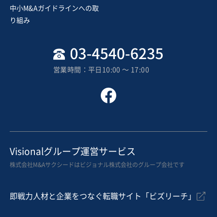
中小M&Aガイドラインへの取
売却希望金額
り組み
4億円
地域
関東地方
売上高
5億円～10億円
営業時間：平日10:00 〜 17:00
従業員数
21名〜50名
トラック運送
機械器具設置工事
機械等修理・メンテナンス
お気に入り
製造・整備・修理業（輸送用機械器具）
Visionalグループ運営サービス
【M&A案件/ネットキャッシュでの譲渡可能】自動車製造
株式会社M&Aサクシードはビジョナル株式会社のグループ会社です
における補助装置の設計・製造(試作・検査工程)_東海地
方
純資産プラス
実質無借金
+1
即戦力人材と企業をつなぐ転職サイト「ビズリーチ」
売却希望金額
7,000万円〜8,000万円